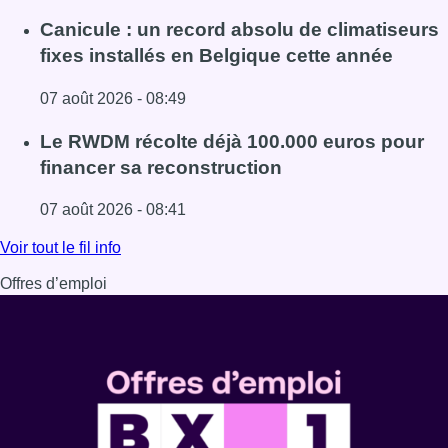
Lire l'article Survol de Bruxelles: Berchem-Sainte-Agathe
Canicule : un record absolu de climatiseurs
fixes installés en Belgique cette année
07 août 2026 - 08:49
Lire l'article Canicule : un record absolu de climatiseurs f
Le RWDM récolte déjà 100.000 euros pour
financer sa reconstruction
07 août 2026 - 08:41
Lire l'article Le RWDM récolte déjà 100.000 euros pour fi
Voir tout le fil info
Offres d’emploi