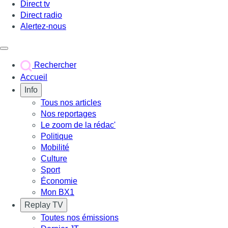
Direct tv
Direct radio
Alertez-nous
Déclencher le menu
Rechercher
Accueil
Info
Tous nos articles
Nos reportages
Le zoom de la rédac'
Politique
Mobilité
Culture
Sport
Économie
Mon BX1
Replay TV
Toutes nos émissions