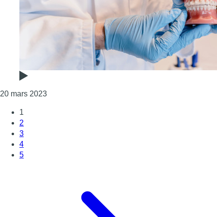
Consulter l'article "Médecins du Monde lance une
20 mars 2023
1
2
3
4
5
Page suivante