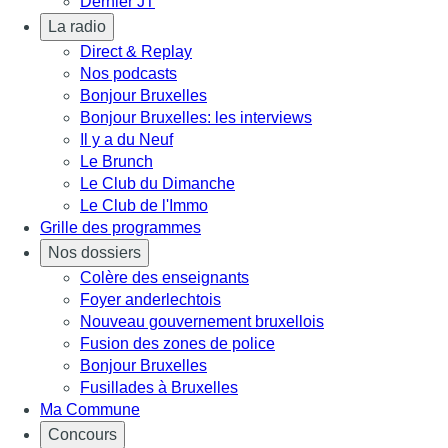
Dernier JT
La radio
Direct & Replay
Nos podcasts
Bonjour Bruxelles
Bonjour Bruxelles: les interviews
Il y a du Neuf
Le Brunch
Le Club du Dimanche
Le Club de l'Immo
Grille des programmes
Nos dossiers
Colère des enseignants
Foyer anderlechtois
Nouveau gouvernement bruxellois
Fusion des zones de police
Bonjour Bruxelles
Fusillades à Bruxelles
Ma Commune
Concours