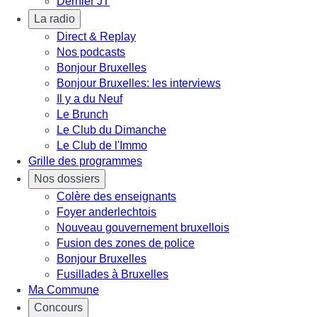
Dernier JT
La radio
Direct & Replay
Nos podcasts
Bonjour Bruxelles
Bonjour Bruxelles: les interviews
Il y a du Neuf
Le Brunch
Le Club du Dimanche
Le Club de l'Immo
Grille des programmes
Nos dossiers
Colère des enseignants
Foyer anderlechtois
Nouveau gouvernement bruxellois
Fusion des zones de police
Bonjour Bruxelles
Fusillades à Bruxelles
Ma Commune
Concours