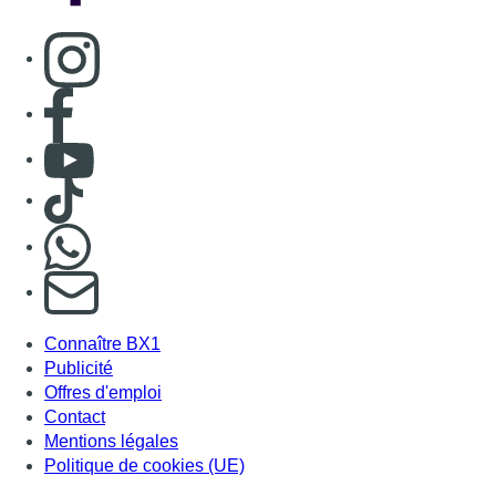
Consulter page Instagram
Consulter page Facebook
Consulter Youtube
Consulter TikTok
Nous rejoindre sur Whatsapp
S'abonner à notre newsletter
Connaître BX1
Publicité
Offres d'emploi
Contact
Mentions légales
Politique de cookies (UE)