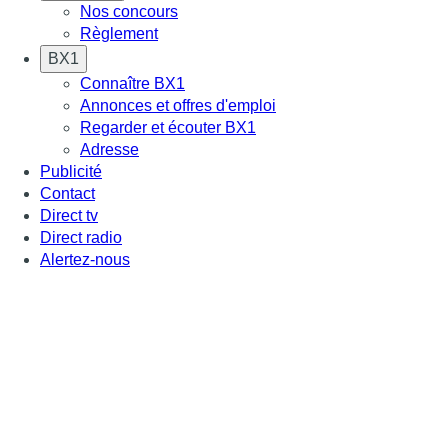
Nos concours
Règlement
BX1
Connaître BX1
Annonces et offres d'emploi
Regarder et écouter BX1
Adresse
Publicité
Contact
Direct tv
Direct radio
Alertez-nous