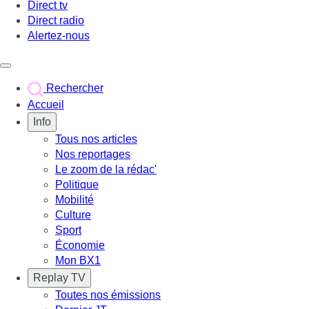
Direct tv
Direct radio
Alertez-nous
Déclencher le menu
Rechercher
Accueil
Info
Tous nos articles
Nos reportages
Le zoom de la rédac'
Politique
Mobilité
Culture
Sport
Économie
Mon BX1
Replay TV
Toutes nos émissions