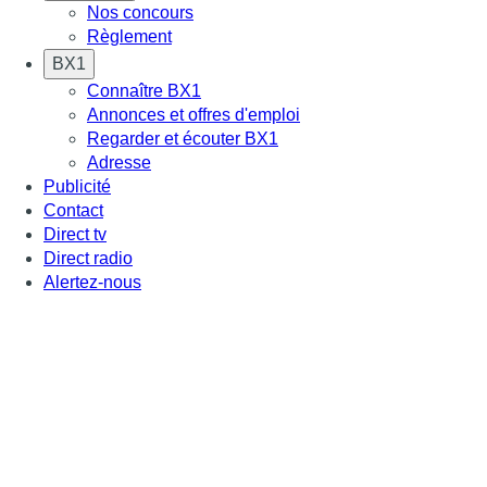
Nos concours
Règlement
BX1
Connaître BX1
Annonces et offres d'emploi
Regarder et écouter BX1
Adresse
Publicité
Contact
Direct tv
Direct radio
Alertez-nous