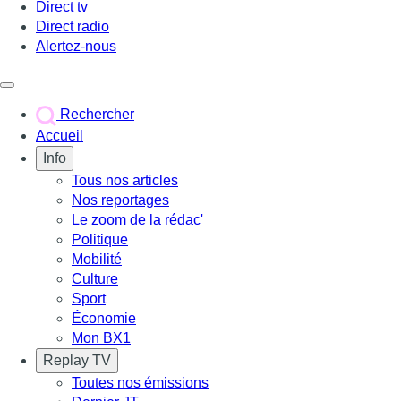
Direct tv
Direct radio
Alertez-nous
Déclencher le menu
Rechercher
Accueil
Info
Tous nos articles
Nos reportages
Le zoom de la rédac'
Politique
Mobilité
Culture
Sport
Économie
Mon BX1
Replay TV
Toutes nos émissions