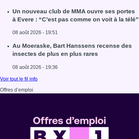
Lire l'article Deux personnes hospitalisées après un inc
Un nouveau club de MMA ouvre ses portes
à Evere : “C’est pas comme on voit à la télé”
08 août 2026 - 19:51
Lire l'article Un nouveau club de MMA ouvre ses portes à E
Au Moeraske, Bart Hanssens recense des
insectes de plus en plus rares
08 août 2026 - 19:36
Lire l'article Au Moeraske, Bart Hanssens recense des ins
Voir tout le fil info
Offres d’emploi