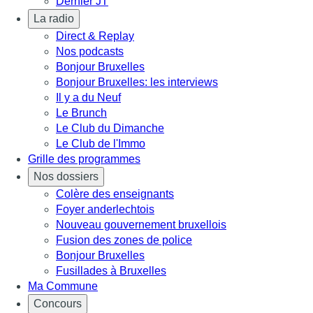
Dernier JT
La radio
Direct & Replay
Nos podcasts
Bonjour Bruxelles
Bonjour Bruxelles: les interviews
Il y a du Neuf
Le Brunch
Le Club du Dimanche
Le Club de l'Immo
Grille des programmes
Nos dossiers
Colère des enseignants
Foyer anderlechtois
Nouveau gouvernement bruxellois
Fusion des zones de police
Bonjour Bruxelles
Fusillades à Bruxelles
Ma Commune
Concours