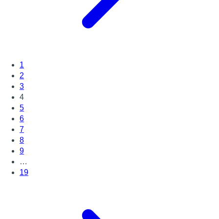
1
2
3
4
5
6
7
8
9
…
19
Page suivante