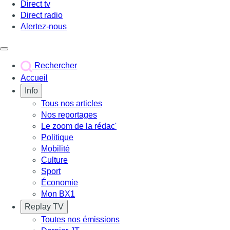
Direct tv
Direct radio
Alertez-nous
Déclencher le menu
Rechercher
Accueil
Info
Tous nos articles
Nos reportages
Le zoom de la rédac'
Politique
Mobilité
Culture
Sport
Économie
Mon BX1
Replay TV
Toutes nos émissions