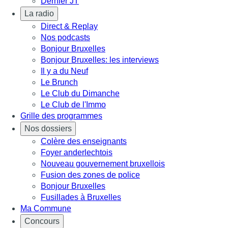
Dernier JT
La radio
Direct & Replay
Nos podcasts
Bonjour Bruxelles
Bonjour Bruxelles: les interviews
Il y a du Neuf
Le Brunch
Le Club du Dimanche
Le Club de l'Immo
Grille des programmes
Nos dossiers
Colère des enseignants
Foyer anderlechtois
Nouveau gouvernement bruxellois
Fusion des zones de police
Bonjour Bruxelles
Fusillades à Bruxelles
Ma Commune
Concours