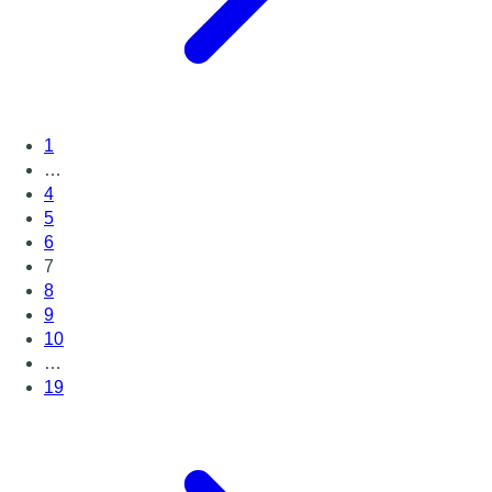
1
…
4
5
6
7
8
9
10
…
19
Page suivante