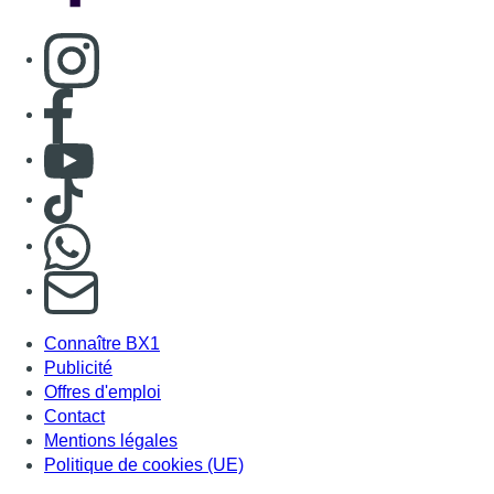
Consulter page Instagram
Consulter page Facebook
Consulter Youtube
Consulter TikTok
Nous rejoindre sur Whatsapp
S'abonner à notre newsletter
Connaître BX1
Publicité
Offres d'emploi
Contact
Mentions légales
Politique de cookies (UE)