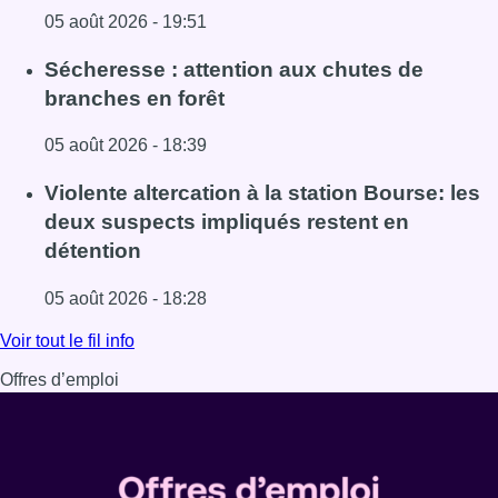
05 août 2026 - 19:51
Lire l'article Le siège bruxellois d’AXA fermé plusieurs j
Sécheresse : attention aux chutes de
branches en forêt
05 août 2026 - 18:39
Lire l'article Sécheresse : attention aux chutes de branche
Violente altercation à la station Bourse: les
deux suspects impliqués restent en
détention
05 août 2026 - 18:28
Lire l'article Violente altercation à la station Bourse: les
Voir tout le fil info
Offres d’emploi