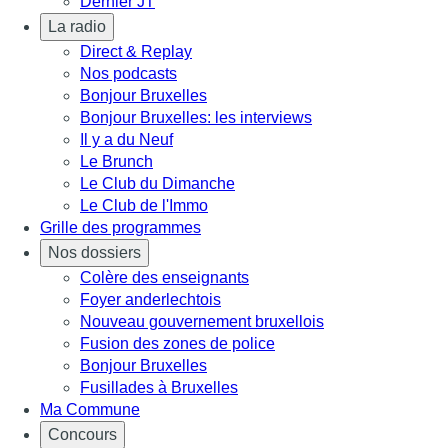
Dernier JT
La radio
Direct & Replay
Nos podcasts
Bonjour Bruxelles
Bonjour Bruxelles: les interviews
Il y a du Neuf
Le Brunch
Le Club du Dimanche
Le Club de l'Immo
Grille des programmes
Nos dossiers
Colère des enseignants
Foyer anderlechtois
Nouveau gouvernement bruxellois
Fusion des zones de police
Bonjour Bruxelles
Fusillades à Bruxelles
Ma Commune
Concours