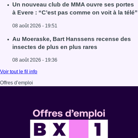
Lire l'article Deux personnes hospitalisées après un inc
Un nouveau club de MMA ouvre ses portes
à Evere : “C’est pas comme on voit à la télé”
08 août 2026 - 19:51
Lire l'article Un nouveau club de MMA ouvre ses portes à E
Au Moeraske, Bart Hanssens recense des
insectes de plus en plus rares
08 août 2026 - 19:36
Lire l'article Au Moeraske, Bart Hanssens recense des ins
Voir tout le fil info
Offres d’emploi