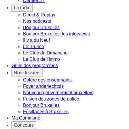
Dernier JT
La radio
Direct & Replay
Nos podcasts
Bonjour Bruxelles
Bonjour Bruxelles: les interviews
Il y a du Neuf
Le Brunch
Le Club du Dimanche
Le Club de l'Immo
Grille des programmes
Nos dossiers
Colère des enseignants
Foyer anderlechtois
Nouveau gouvernement bruxellois
Fusion des zones de police
Bonjour Bruxelles
Fusillades à Bruxelles
Ma Commune
Concours