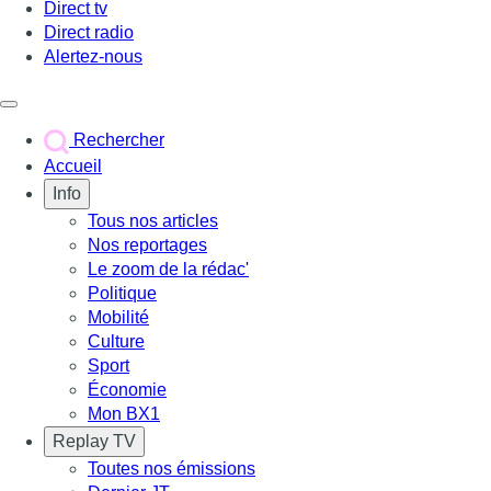
Direct tv
Direct radio
Alertez-nous
Déclencher le menu
Rechercher
Accueil
Info
Tous nos articles
Nos reportages
Le zoom de la rédac'
Politique
Mobilité
Culture
Sport
Économie
Mon BX1
Replay TV
Toutes nos émissions