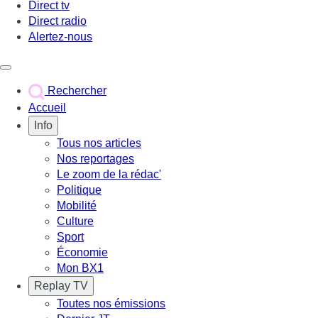
Direct tv
Direct radio
Alertez-nous
Déclencher le menu
Rechercher
Accueil
Info
Tous nos articles
Nos reportages
Le zoom de la rédac'
Politique
Mobilité
Culture
Sport
Économie
Mon BX1
Replay TV
Toutes nos émissions