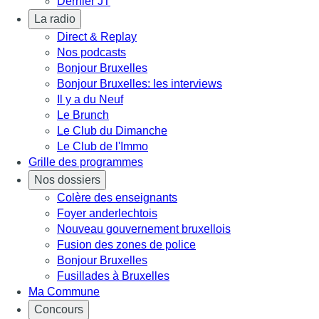
Dernier JT
La radio
Direct & Replay
Nos podcasts
Bonjour Bruxelles
Bonjour Bruxelles: les interviews
Il y a du Neuf
Le Brunch
Le Club du Dimanche
Le Club de l'Immo
Grille des programmes
Nos dossiers
Colère des enseignants
Foyer anderlechtois
Nouveau gouvernement bruxellois
Fusion des zones de police
Bonjour Bruxelles
Fusillades à Bruxelles
Ma Commune
Concours