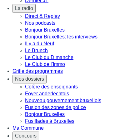
Dernier JT
La radio
Direct & Replay
Nos podcasts
Bonjour Bruxelles
Bonjour Bruxelles: les interviews
Il y a du Neuf
Le Brunch
Le Club du Dimanche
Le Club de l'Immo
Grille des programmes
Nos dossiers
Colère des enseignants
Foyer anderlechtois
Nouveau gouvernement bruxellois
Fusion des zones de police
Bonjour Bruxelles
Fusillades à Bruxelles
Ma Commune
Concours