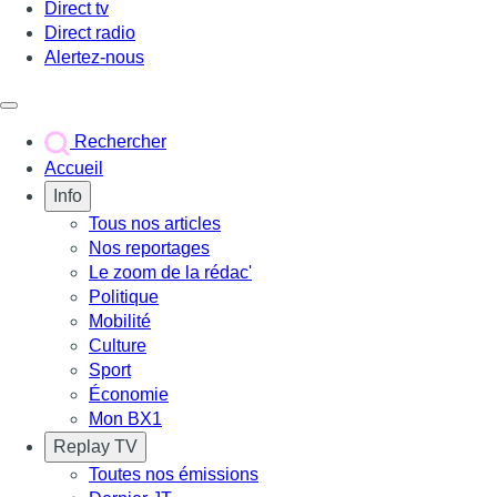
Direct tv
Direct radio
Alertez-nous
Déclencher le menu
Rechercher
Accueil
Info
Tous nos articles
Nos reportages
Le zoom de la rédac'
Politique
Mobilité
Culture
Sport
Économie
Mon BX1
Replay TV
Toutes nos émissions