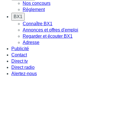
Nos concours
Règlement
BX1
Connaître BX1
Annonces et offres d'emploi
Regarder et écouter BX1
Adresse
Publicité
Contact
Direct tv
Direct radio
Alertez-nous