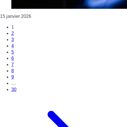
Consulter l'article "La demande de suspension d
15 janvier 2026
1
2
3
4
5
6
7
8
9
…
30
Page suivante