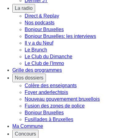
Dernier JT
La radio
Direct & Replay
Nos podcasts
Bonjour Bruxelles
Bonjour Bruxelles: les interviews
Il y a du Neuf
Le Brunch
Le Club du Dimanche
Le Club de l'Immo
Grille des programmes
Nos dossiers
Colère des enseignants
Foyer anderlechtois
Nouveau gouvernement bruxellois
Fusion des zones de police
Bonjour Bruxelles
Fusillades à Bruxelles
Ma Commune
Concours