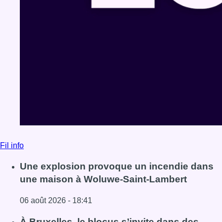
Fil info
Une explosion provoque un incendie dans
une maison à Woluwe-Saint-Lambert
06 août 2026 - 18:41
Lire l'article Une explosion provoque un incendie dans 
À Bruxelles, le blocus s’invite dans des