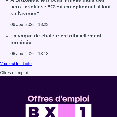
lieux insolites : “C’est exceptionnel, il faut
se l’avouer”
06 août 2026 - 18:22
Lire l'article À Bruxelles, le blocus s’invite dans des lieux i
La vague de chaleur est officiellement
terminée
06 août 2026 - 18:13
Lire l'article La vague de chaleur est officiellement termin
Voir tout le fil info
Offres d’emploi