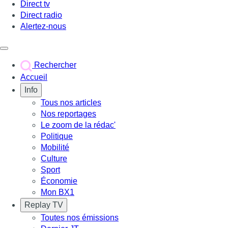
Direct tv
Direct radio
Alertez-nous
Déclencher le menu
Rechercher
Accueil
Info
Tous nos articles
Nos reportages
Le zoom de la rédac'
Politique
Mobilité
Culture
Sport
Économie
Mon BX1
Replay TV
Toutes nos émissions