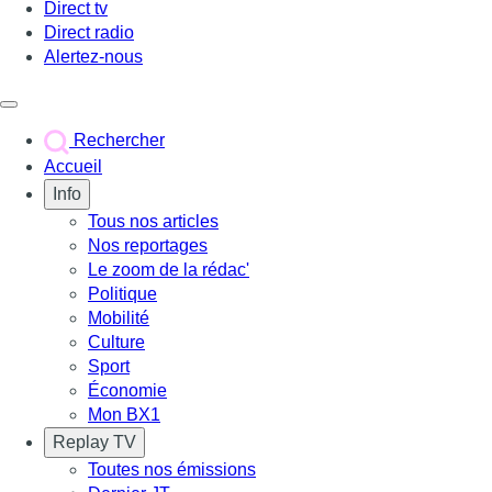
Direct tv
Direct radio
Alertez-nous
Déclencher le menu
Rechercher
Accueil
Info
Tous nos articles
Nos reportages
Le zoom de la rédac'
Politique
Mobilité
Culture
Sport
Économie
Mon BX1
Replay TV
Toutes nos émissions