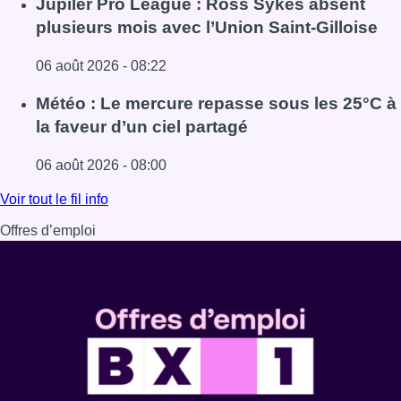
Jupiler Pro League : Ross Sykes absent
plusieurs mois avec l’Union Saint-Gilloise
06 août 2026 - 08:22
Lire l'article Jupiler Pro League : Ross Sykes absent plus
Météo : Le mercure repasse sous les 25°C à
la faveur d’un ciel partagé
06 août 2026 - 08:00
Lire l'article Météo : Le mercure repasse sous les 25°C à l
Voir tout le fil info
Offres d’emploi