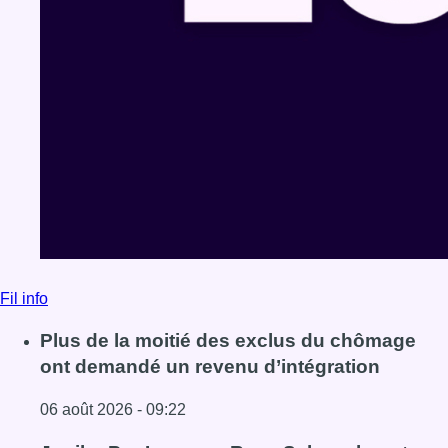
Fil info
Plus de la moitié des exclus du chômage
ont demandé un revenu d’intégration
06 août 2026 - 09:22
Lire l'article Plus de la moitié des exclus du chômage on