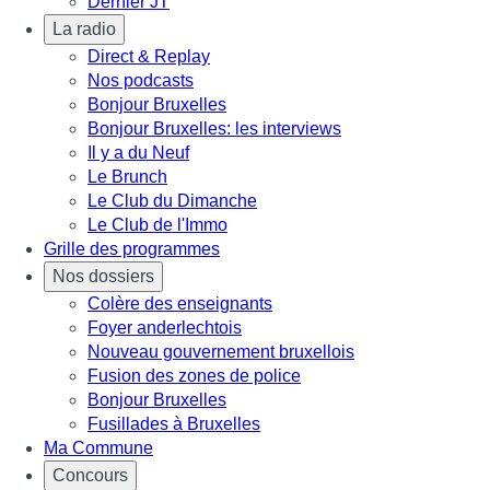
Dernier JT
La radio
Direct & Replay
Nos podcasts
Bonjour Bruxelles
Bonjour Bruxelles: les interviews
Il y a du Neuf
Le Brunch
Le Club du Dimanche
Le Club de l'Immo
Grille des programmes
Nos dossiers
Colère des enseignants
Foyer anderlechtois
Nouveau gouvernement bruxellois
Fusion des zones de police
Bonjour Bruxelles
Fusillades à Bruxelles
Ma Commune
Concours