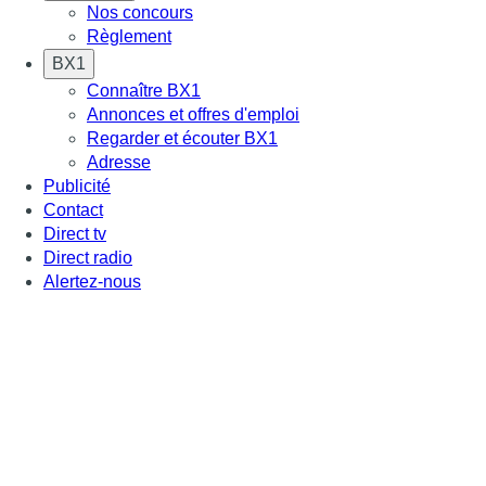
Nos concours
Règlement
BX1
Connaître BX1
Annonces et offres d'emploi
Regarder et écouter BX1
Adresse
Publicité
Contact
Direct tv
Direct radio
Alertez-nous