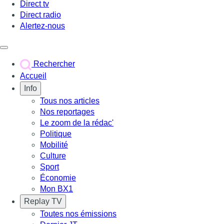
Direct tv
Direct radio
Alertez-nous
Déclencher le menu
Rechercher
Accueil
Info
Tous nos articles
Nos reportages
Le zoom de la rédac'
Politique
Mobilité
Culture
Sport
Économie
Mon BX1
Replay TV
Toutes nos émissions