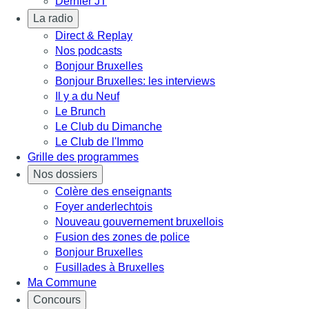
Dernier JT
La radio
Direct & Replay
Nos podcasts
Bonjour Bruxelles
Bonjour Bruxelles: les interviews
Il y a du Neuf
Le Brunch
Le Club du Dimanche
Le Club de l'Immo
Grille des programmes
Nos dossiers
Colère des enseignants
Foyer anderlechtois
Nouveau gouvernement bruxellois
Fusion des zones de police
Bonjour Bruxelles
Fusillades à Bruxelles
Ma Commune
Concours