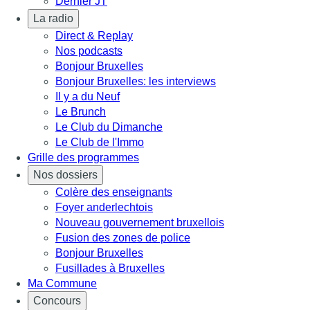
Dernier JT
La radio
Direct & Replay
Nos podcasts
Bonjour Bruxelles
Bonjour Bruxelles: les interviews
Il y a du Neuf
Le Brunch
Le Club du Dimanche
Le Club de l'Immo
Grille des programmes
Nos dossiers
Colère des enseignants
Foyer anderlechtois
Nouveau gouvernement bruxellois
Fusion des zones de police
Bonjour Bruxelles
Fusillades à Bruxelles
Ma Commune
Concours