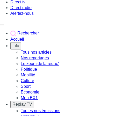
Direct tv
Direct radio
Alertez-nous
Déclencher le menu
Rechercher
Accueil
Info
Tous nos articles
Nos reportages
Le zoom de la rédac'
Politique
Mobilité
Culture
Sport
Économie
Mon BX1
Replay TV
Toutes nos émissions