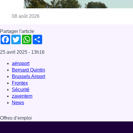
Consulter l'article "Météo: du soleil et jusqu
08 août 2026
Partager l'article
Facebook
Twitter
WhatsApp
Share
25 avril 2025
- 13h16
aéroport
Bernard Quintin
Brussels Airport
Frontex
Sécurité
zaventem
News
Offres d’emploi