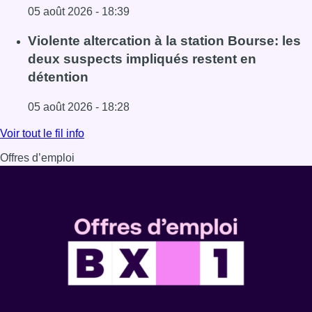
05 août 2026 - 18:39
Lire l'article Sécheresse : attention aux chutes de branche
Violente altercation à la station Bourse: les
deux suspects impliqués restent en
détention
05 août 2026 - 18:28
Lire l'article Violente altercation à la station Bourse: les
Voir tout le fil info
Offres d’emploi