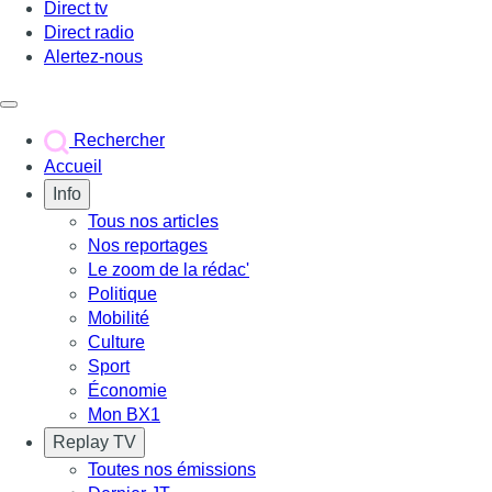
Direct tv
Direct radio
Alertez-nous
Déclencher le menu
Rechercher
Accueil
Info
Tous nos articles
Nos reportages
Le zoom de la rédac'
Politique
Mobilité
Culture
Sport
Économie
Mon BX1
Replay TV
Toutes nos émissions