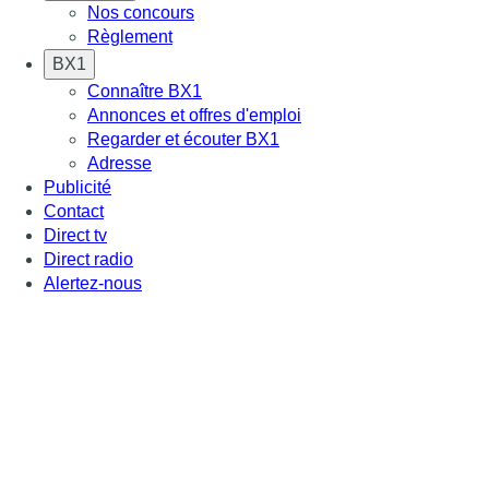
Nos concours
Règlement
BX1
Connaître BX1
Annonces et offres d'emploi
Regarder et écouter BX1
Adresse
Publicité
Contact
Direct tv
Direct radio
Alertez-nous