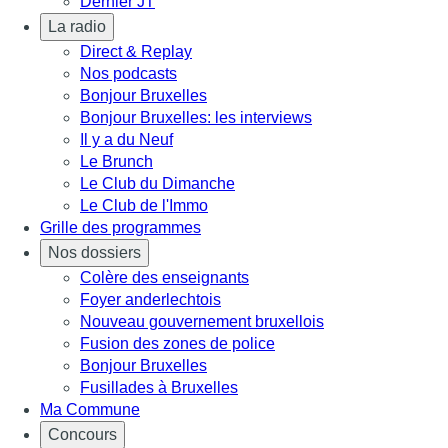
Dernier JT
La radio
Direct & Replay
Nos podcasts
Bonjour Bruxelles
Bonjour Bruxelles: les interviews
Il y a du Neuf
Le Brunch
Le Club du Dimanche
Le Club de l'Immo
Grille des programmes
Nos dossiers
Colère des enseignants
Foyer anderlechtois
Nouveau gouvernement bruxellois
Fusion des zones de police
Bonjour Bruxelles
Fusillades à Bruxelles
Ma Commune
Concours