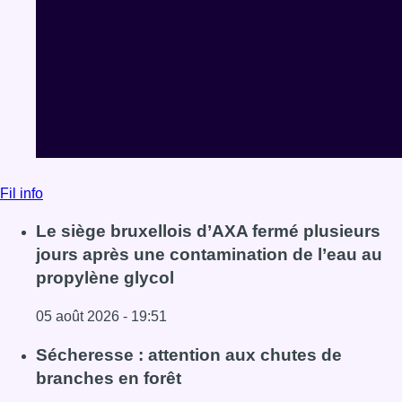
Fil info
Le siège bruxellois d’AXA fermé plusieurs
jours après une contamination de l’eau au
propylène glycol
05 août 2026 - 19:51
Lire l'article Le siège bruxellois d’AXA fermé plusieurs j
Sécheresse : attention aux chutes de
branches en forêt