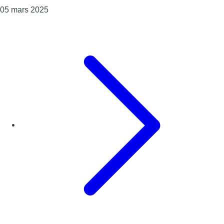
Consulter l'article "Saint-Josse : un carrefour rec
05 mars 2025
Page précédente