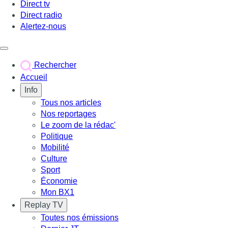
Direct tv
Direct radio
Alertez-nous
Déclencher le menu
Rechercher
Accueil
Info
Tous nos articles
Nos reportages
Le zoom de la rédac'
Politique
Mobilité
Culture
Sport
Économie
Mon BX1
Replay TV
Toutes nos émissions