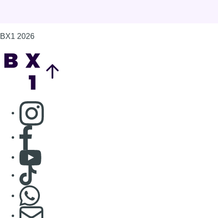
BX1 2026
Back to top
Consulter page Instagram
Consulter page Facebook
Consulter Youtube
Consulter TikTok
Nous rejoindre sur Whatsapp
S'abonner à notre newsletter