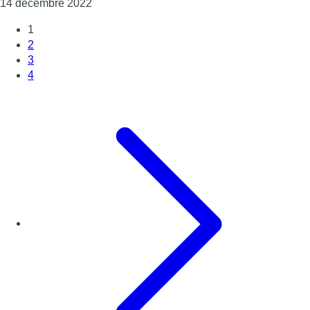
Consulter l'article "La rénovation de la Plac
14 décembre 2022
1
2
3
4
Page suivante