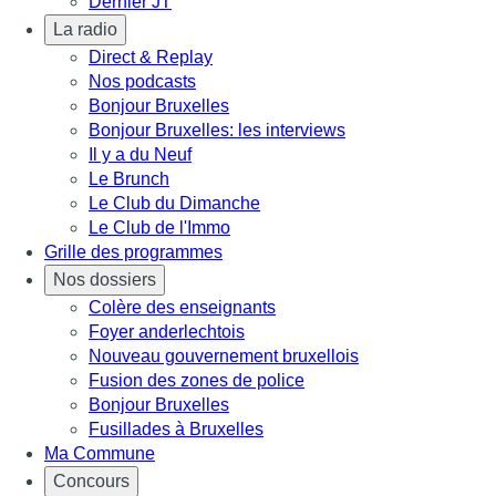
Dernier JT
La radio
Direct & Replay
Nos podcasts
Bonjour Bruxelles
Bonjour Bruxelles: les interviews
Il y a du Neuf
Le Brunch
Le Club du Dimanche
Le Club de l'Immo
Grille des programmes
Nos dossiers
Colère des enseignants
Foyer anderlechtois
Nouveau gouvernement bruxellois
Fusion des zones de police
Bonjour Bruxelles
Fusillades à Bruxelles
Ma Commune
Concours