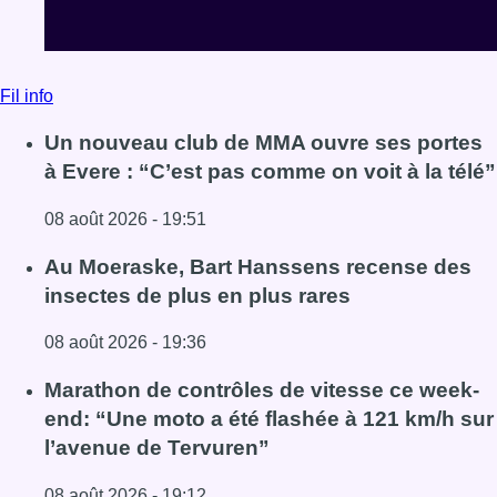
Fil info
Un nouveau club de MMA ouvre ses portes
à Evere : “C’est pas comme on voit à la télé”
08 août 2026 - 19:51
Lire l'article Un nouveau club de MMA ouvre ses portes à E
Au Moeraske, Bart Hanssens recense des
insectes de plus en plus rares
08 août 2026 - 19:36
Lire l'article Au Moeraske, Bart Hanssens recense des ins
Marathon de contrôles de vitesse ce week-
end: “Une moto a été flashée à 121 km/h sur
l’avenue de Tervuren”
08 août 2026 - 19:12