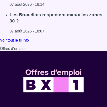
07 août 2026 - 18:14
Lire l'article Foire du Midi: les visiteurs au rendez-vous g
Les Bruxellois respectent mieux les zones
30 ?
07 août 2026 - 18:07
Lire l'article Les Bruxellois respectent mieux les zones 30
Voir tout le fil info
Offres d’emploi