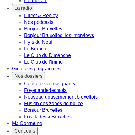
Dernier JT
La radio
Direct & Replay
Nos podcasts
Bonjour Bruxelles
Bonjour Bruxelles: les interviews
Il y a du Neuf
Le Brunch
Le Club du Dimanche
Le Club de l'Immo
Grille des programmes
Nos dossiers
Colère des enseignants
Foyer anderlechtois
Nouveau gouvernement bruxellois
Fusion des zones de police
Bonjour Bruxelles
Fusillades à Bruxelles
Ma Commune
Concours