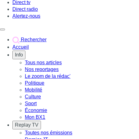
Direct tv
Direct radio
Alertez-nous
Déclencher le menu
Rechercher
Accueil
Info
Tous nos articles
Nos reportages
Le zoom de la rédac'
Politique
Mobilité
Culture
Sport
Économie
Mon BX1
Replay TV
Toutes nos émissions