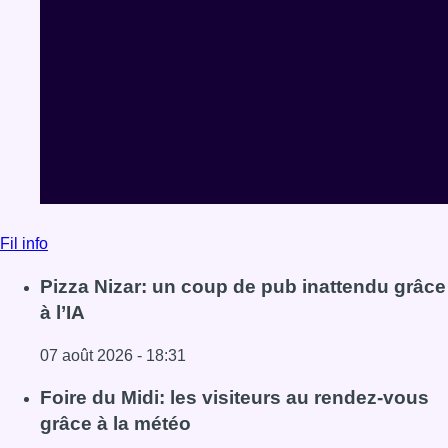
Fil info
Pizza Nizar: un coup de pub inattendu grâce
à l’IA
07 août 2026 - 18:31
Lire l'article Pizza Nizar: un coup de pub inattendu grâce à
Foire du Midi: les visiteurs au rendez-vous
grâce à la météo