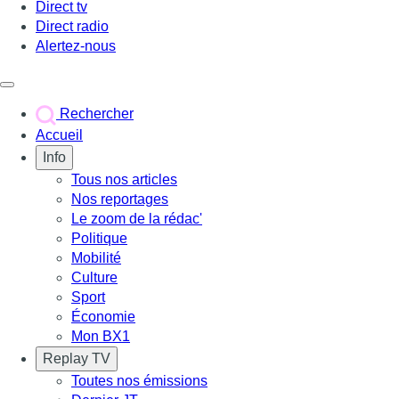
Direct tv
Direct radio
Alertez-nous
Déclencher le menu
Rechercher
Accueil
Info
Tous nos articles
Nos reportages
Le zoom de la rédac'
Politique
Mobilité
Culture
Sport
Économie
Mon BX1
Replay TV
Toutes nos émissions