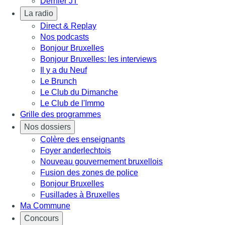
Dernier JT
La radio
Direct & Replay
Nos podcasts
Bonjour Bruxelles
Bonjour Bruxelles: les interviews
Il y a du Neuf
Le Brunch
Le Club du Dimanche
Le Club de l'Immo
Grille des programmes
Nos dossiers
Colère des enseignants
Foyer anderlechtois
Nouveau gouvernement bruxellois
Fusion des zones de police
Bonjour Bruxelles
Fusillades à Bruxelles
Ma Commune
Concours