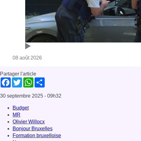
30 septembre 2025
- 09h32
Budget
MR
Olivier Willocx
Bonjour Bruxelles
Formation bruxelloise
News
Politique
Offres d’emploi