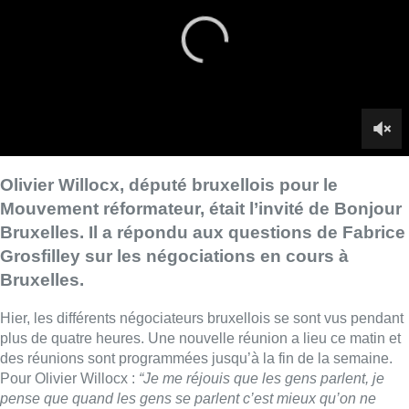
Grosfilley sur les négociations en cours à
Bruxelles.
Hier, les différents négociateurs bruxellois se sont vus pendant
plus de quatre heures. Une nouvelle réunion a lieu ce matin et
des réunions sont programmées jusqu’à la fin de la semaine.
Pour Olivier Willocx :
“Je me réjouis que les gens parlent, je
pense que quand les gens se parlent c’est mieux qu’on ne
fasse pas trop de bruit autour”
, un appel du député à éviter trop
de déclarations hâtives pendant ces discussions.
Au niveau des négociations budgétaires, Olivier Willocx
déclare que
“aujourd’hui la feuille de route, c’est de trouver un
milliard dans le budget régional et avec une planification dans
le temps. Je pense qu’aujourd’hui c’est un peu le but de
l’exercice de ces jours-ci, en sachant que personne n’a envie
de faire de concessions et que personne n’a l’air d’être pressé.
Donc ça prend peut-être trop de temps, mais parfois c’est
nécessaire.”
Le député annonce qu’il y a un consensus sur le
fait que la situation économique de la Région bruxelloise est
mauvaise et que des mesures doivent être prises.