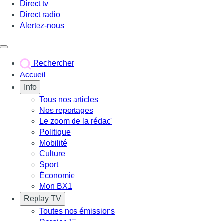
Direct tv
Direct radio
Alertez-nous
Déclencher le menu
Rechercher
Accueil
Info
Tous nos articles
Nos reportages
Le zoom de la rédac'
Politique
Mobilité
Culture
Sport
Économie
Mon BX1
Replay TV
Toutes nos émissions