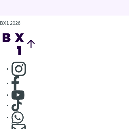
Consulter page Facebook
Consulter Youtube
Consulter TikTok
Nous rejoindre sur Whatsapp
S'abonner à notre newsletter
Connaître BX1
Publicité
Offres d'emploi
Contact
Mentions légales
Politique de cookies (UE)
Gérer les cookies