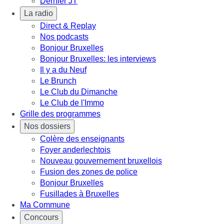
Dernier JT
La radio
Direct & Replay
Nos podcasts
Bonjour Bruxelles
Bonjour Bruxelles: les interviews
Il y a du Neuf
Le Brunch
Le Club du Dimanche
Le Club de l'Immo
Grille des programmes
Nos dossiers
Colère des enseignants
Foyer anderlechtois
Nouveau gouvernement bruxellois
Fusion des zones de police
Bonjour Bruxelles
Fusillades à Bruxelles
Ma Commune
Concours