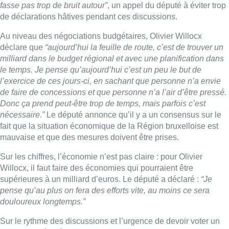
Sur les chiffres, l’économie n’est pas claire : pour Olivier
Willocx, il faut faire des économies qui pourraient être
supérieures à un milliard d’euros. Le député a déclaré :
“Je
pense qu’au plus on fera des efforts vite, au moins ce sera
douloureux longtemps.”
Sur le rythme des discussions et l’urgence de devoir voter un
budget, le député bruxellois estime :
“S’il y a confusion sur les
objectifs et que ça doit venir sur la table dans 2 ou 3 semaines,
ça sera très moche. Donc je préfère qu’on ait bien discuté de
tout, qu’on ait bien analysé tout, qu’on ait bien compris là où on
allait faire des économies et qu’on soit tous alignés là-dessus.
C’est parfois préférable.”
Olivier Willocx veut éviter un budget
négocié dans la précipitation.
Sur les marges de manœuvre budgétaires, il faut aller chercher
“dans les explosions de budget qu’on a connues ces cinq
dernières années. C’est notre position de principe. Si vous
regardez là où ça a explosé, c’est probablement là qu’il va
falloir essayer de voir.”
Pour le député, il va falloir regarder un