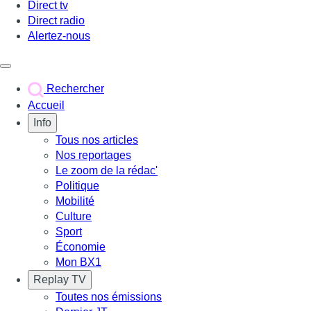
Direct tv
Direct radio
Alertez-nous
Déclencher le menu
Rechercher
Accueil
Info
Tous nos articles
Nos reportages
Le zoom de la rédac'
Politique
Mobilité
Culture
Sport
Économie
Mon BX1
Replay TV
Toutes nos émissions