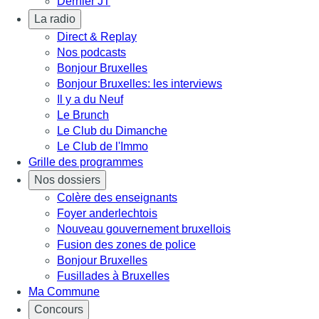
Dernier JT
La radio
Direct & Replay
Nos podcasts
Bonjour Bruxelles
Bonjour Bruxelles: les interviews
Il y a du Neuf
Le Brunch
Le Club du Dimanche
Le Club de l'Immo
Grille des programmes
Nos dossiers
Colère des enseignants
Foyer anderlechtois
Nouveau gouvernement bruxellois
Fusion des zones de police
Bonjour Bruxelles
Fusillades à Bruxelles
Ma Commune
Concours