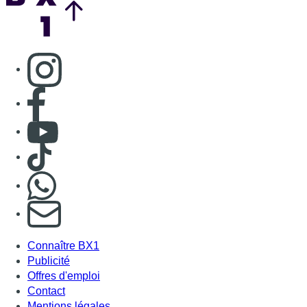
Consulter page Instagram
Consulter page Facebook
Consulter Youtube
Consulter TikTok
Nous rejoindre sur Whatsapp
S'abonner à notre newsletter
Connaître BX1
Publicité
Offres d'emploi
Contact
Mentions légales