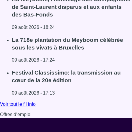
de Saint-Laurent disparus et aux enfants
des Bas-Fonds
09 août 2026 - 18:24
Lire l'article Au Meyboom, l’hommage aux Compagnons de
La 718e plantation du Meyboom célébrée
sous les vivats à Bruxelles
09 août 2026 - 17:24
Lire l'article La 718e plantation du Meyboom célébrée sous
Festival Classissimo: la transmission au
cœur de la 20e édition
09 août 2026 - 17:13
Lire l'article Festival Classissimo: la transmission au cœu
Voir tout le fil info
Offres d’emploi