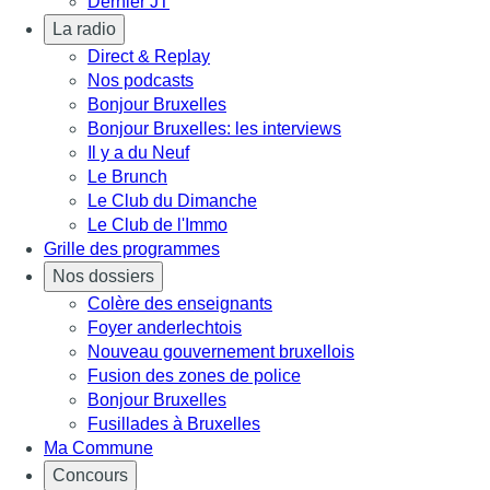
Dernier JT
La radio
Direct & Replay
Nos podcasts
Bonjour Bruxelles
Bonjour Bruxelles: les interviews
Il y a du Neuf
Le Brunch
Le Club du Dimanche
Le Club de l'Immo
Grille des programmes
Nos dossiers
Colère des enseignants
Foyer anderlechtois
Nouveau gouvernement bruxellois
Fusion des zones de police
Bonjour Bruxelles
Fusillades à Bruxelles
Ma Commune
Concours