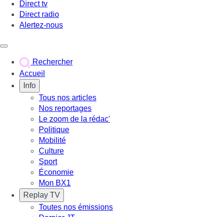
Direct tv
Direct radio
Alertez-nous
Déclencher le menu
Rechercher
Accueil
Info
Tous nos articles
Nos reportages
Le zoom de la rédac'
Politique
Mobilité
Culture
Sport
Économie
Mon BX1
Replay TV
Toutes nos émissions