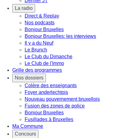
Dernier JT
La radio
Direct & Replay
Nos podcasts
Bonjour Bruxelles
Bonjour Bruxelles: les interviews
Il y a du Neuf
Le Brunch
Le Club du Dimanche
Le Club de l'Immo
Grille des programmes
Nos dossiers
Colère des enseignants
Foyer anderlechtois
Nouveau gouvernement bruxellois
Fusion des zones de police
Bonjour Bruxelles
Fusillades à Bruxelles
Ma Commune
Concours