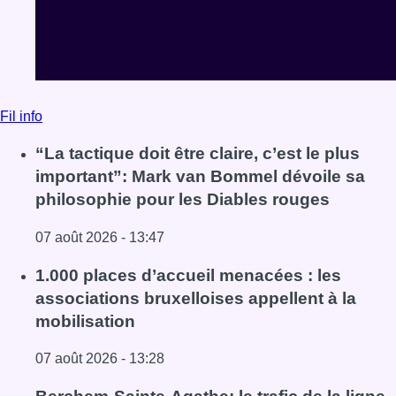
Fil info
“La tactique doit être claire, c’est le plus
important”: Mark van Bommel dévoile sa
philosophie pour les Diables rouges
07 août 2026 - 13:47
Lire l'article “La tactique doit être claire, c’est le plus 
1.000 places d’accueil menacées : les
associations bruxelloises appellent à la
mobilisation
07 août 2026 - 13:28
Lire l'article 1.000 places d’accueil menacées : les associ