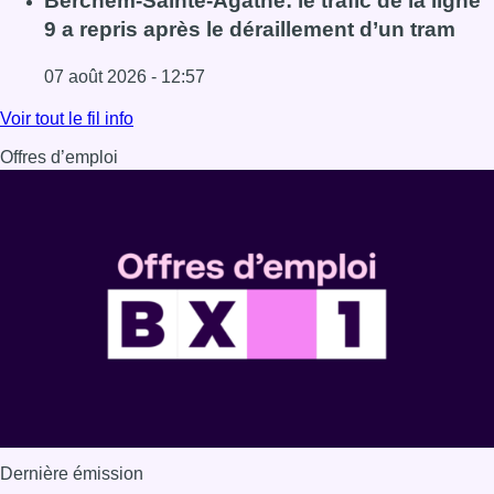
Berchem-Sainte-Agathe: le trafic de la ligne
9 a repris après le déraillement d’un tram
07 août 2026 - 12:57
Lire l'article Berchem-Sainte-Agathe: le trafic de la ligne 
Voir tout le fil info
Offres d’emploi
Dernière émission