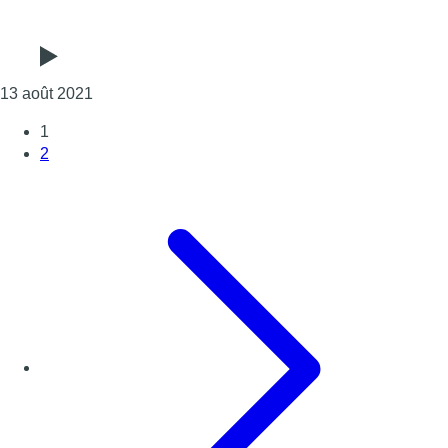
Consulter l'article "6e édition des “Télévidéogame
13 août 2021
1
2
Page suivante