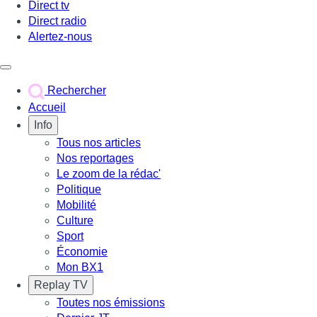
Direct tv
Direct radio
Alertez-nous
Déclencher le menu
Rechercher
Accueil
Info
Tous nos articles
Nos reportages
Le zoom de la rédac'
Politique
Mobilité
Culture
Sport
Économie
Mon BX1
Replay TV
Toutes nos émissions