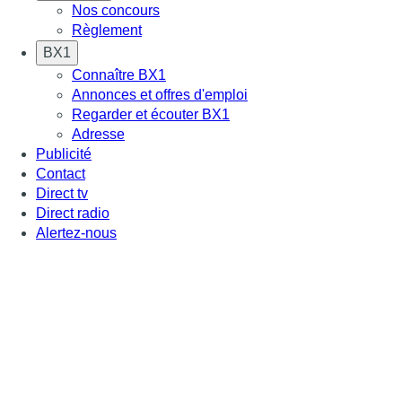
Nos concours
Règlement
BX1
Connaître BX1
Annonces et offres d'emploi
Regarder et écouter BX1
Adresse
Publicité
Contact
Direct tv
Direct radio
Alertez-nous