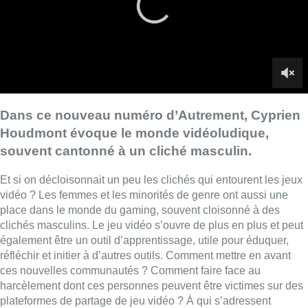
vidéo ? Les femmes et les minorités de genre ont aussi une
place dans le monde du gaming, souvent cloisonné à des
clichés masculins. Le jeu vidéo s’ouvre de plus en plus et peut
également être un outil d’apprentissage, utile pour éduquer,
réfléchir et initier à d’autres outils. Comment mettre en avant
ces nouvelles communautés ? Comment faire face au
harcèlement dont ces personnes peuvent être victimes sur des
plateformes de partage de jeu vidéo ? À qui s’adressent
aujourd’hui les jeux vidéo ?
Cyprien Houdmont en parle cette semaine avec quatre
expert·es :
Ambre Willeme
, sociologue en genre et en jeux vidéo et
streameuse
Chloé Boels
, cofondatrice de Stream’Her, une plateforme
pour représenter les femmes dans le monde du jeu vidéo
Ekin Bal
, coordinateur du pôle médiation culturelle et
numérique pour Arts&publics
Julien Annart
, détaché pédagogique chez For’J,
coordinateur du manuel Educajeux