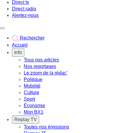
Direct tv
Direct radio
Alertez-nous
Déclencher le menu
Rechercher
Accueil
Info
Tous nos articles
Nos reportages
Le zoom de la rédac'
Politique
Mobilité
Culture
Sport
Économie
Mon BX1
Replay TV
Toutes nos émissions