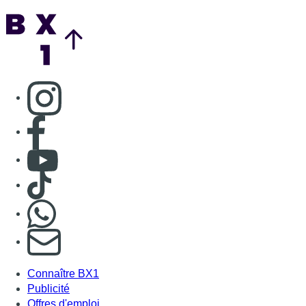
Nous rejoindre sur Whatsapp
S'abonner à notre newsletter
Connaître BX1
Publicité
Offres d'emploi
Contact
Mentions légales
Politique de cookies (UE)
Gérer les cookies