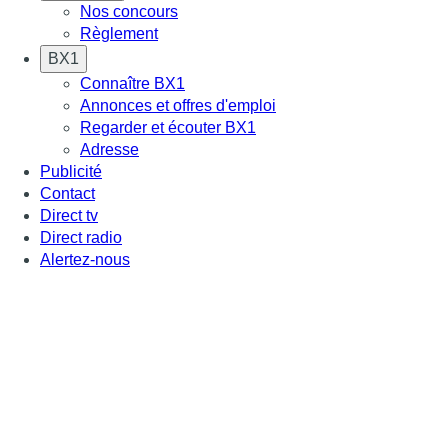
Nos concours
Règlement
BX1
Connaître BX1
Annonces et offres d'emploi
Regarder et écouter BX1
Adresse
Publicité
Contact
Direct tv
Direct radio
Alertez-nous