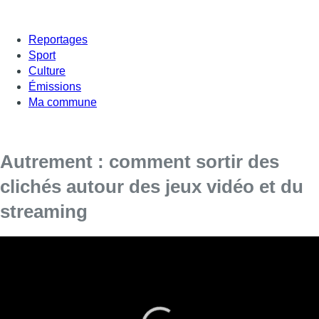
Reportages
Sport
Culture
Émissions
Ma commune
Autrement : comment sortir des
clichés autour des jeux vidéo et du
streaming
Dans ce nouveau numéro d’Autrement, Cyprien
Houdmont évoque le monde vidéoludique,
souvent cantonné à un cliché masculin.
Et si on décloisonnait un peu les clichés qui entourent les jeux