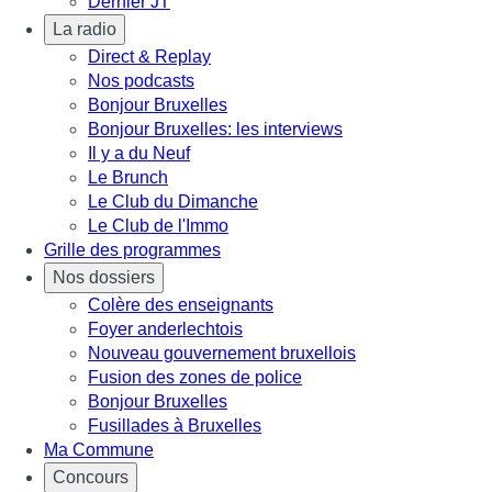
Dernier JT
La radio
Direct & Replay
Nos podcasts
Bonjour Bruxelles
Bonjour Bruxelles: les interviews
Il y a du Neuf
Le Brunch
Le Club du Dimanche
Le Club de l'Immo
Grille des programmes
Nos dossiers
Colère des enseignants
Foyer anderlechtois
Nouveau gouvernement bruxellois
Fusion des zones de police
Bonjour Bruxelles
Fusillades à Bruxelles
Ma Commune
Concours