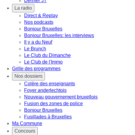
Dernier JT
La radio
Direct & Replay
Nos podcasts
Bonjour Bruxelles
Bonjour Bruxelles: les interviews
Il y a du Neuf
Le Brunch
Le Club du Dimanche
Le Club de l'Immo
Grille des programmes
Nos dossiers
Colère des enseignants
Foyer anderlechtois
Nouveau gouvernement bruxellois
Fusion des zones de police
Bonjour Bruxelles
Fusillades à Bruxelles
Ma Commune
Concours