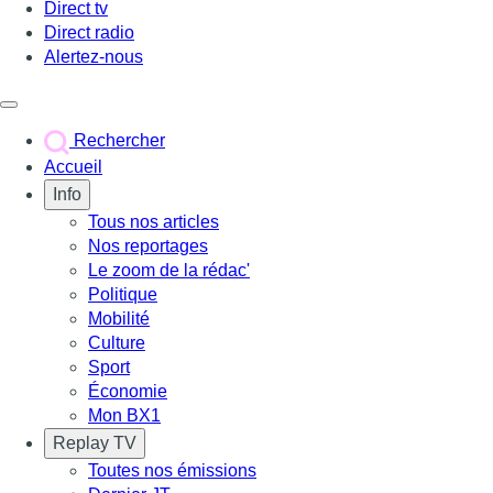
Direct tv
Direct radio
Alertez-nous
Déclencher le menu
Rechercher
Accueil
Info
Tous nos articles
Nos reportages
Le zoom de la rédac'
Politique
Mobilité
Culture
Sport
Économie
Mon BX1
Replay TV
Toutes nos émissions