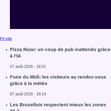
Fil info
Pizza Nizar: un coup de pub inattendu grâce
à l’IA
07 août 2026 - 18:31
Lire l'article Pizza Nizar: un coup de pub inattendu grâce à
Foire du Midi: les visiteurs au rendez-vous
grâce à la météo
07 août 2026 - 18:14
Lire l'article Foire du Midi: les visiteurs au rendez-vous g
Les Bruxellois respectent mieux les zones