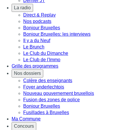
Dernier JT
La radio
Direct & Replay
Nos podcasts
Bonjour Bruxelles
Bonjour Bruxelles: les interviews
Il y a du Neuf
Le Brunch
Le Club du Dimanche
Le Club de l'Immo
Grille des programmes
Nos dossiers
Colère des enseignants
Foyer anderlechtois
Nouveau gouvernement bruxellois
Fusion des zones de police
Bonjour Bruxelles
Fusillades à Bruxelles
Ma Commune
Concours