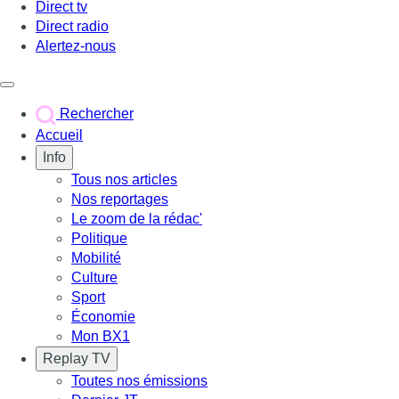
Direct tv
Direct radio
Alertez-nous
Déclencher le menu
Rechercher
Accueil
Info
Tous nos articles
Nos reportages
Le zoom de la rédac'
Politique
Mobilité
Culture
Sport
Économie
Mon BX1
Replay TV
Toutes nos émissions