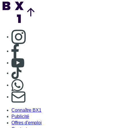
Back to top
Consulter page Instagram
Consulter page Facebook
Consulter Youtube
Consulter TikTok
Nous rejoindre sur Whatsapp
S'abonner à notre newsletter
Connaître BX1
Publicité
Offres d'emploi