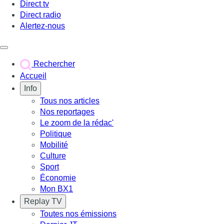
Direct tv
Direct radio
Alertez-nous
Déclencher le menu
Rechercher
Accueil
Info
Tous nos articles
Nos reportages
Le zoom de la rédac'
Politique
Mobilité
Culture
Sport
Économie
Mon BX1
Replay TV
Toutes nos émissions