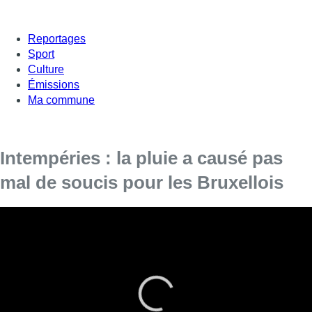
Reportages
Sport
Culture
Émissions
Ma commune
Intempéries : la pluie a causé pas
mal de soucis pour les Bruxellois
Trois tunnels ont été fermés à Bruxelles
vendredi matin en raison d’inondations
consécutives aux fortes pluies qui se sont
abattues sur la capitale, tandis que la circulation
des trams était perturbée à Jette.