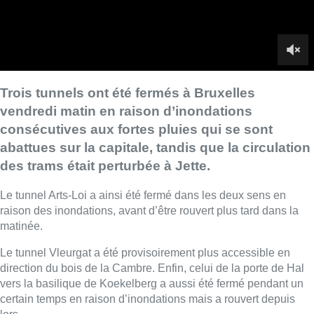
Le tunnel Arts-Loi a ainsi été fermé dans les deux sens en
raison des inondations, avant d’être rouvert plus tard dans la
matinée.
Le tunnel Vleurgat a été provisoirement plus accessible en
direction du bois de la Cambre. Enfin, celui de la porte de Hal
vers la basilique de Koekelberg a aussi été fermé pendant un
certain temps en raison d’inondations mais a rouvert depuis
lors.
“
Sur l’avenue de l’Exposition à Jette, la circulation des trams a
été interrompue en raison des inondations
“, a ajouté Walter
Derieuw, porte-parole des pompiers.
Dans la même commune, la rue Eugène Toussaint était
également sous eaux.
►
Lire aussi |
Météo : l’IRM place presque tout le pays en
code jaune pour de la pluie
Heureusement, aucun blessé n’est à déplorer.