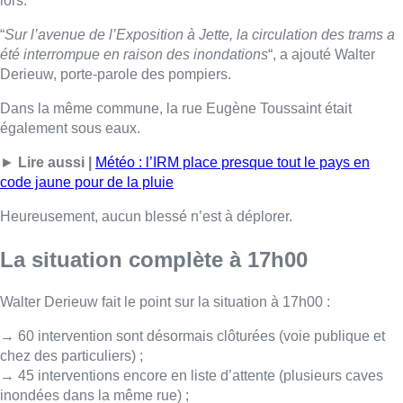
La situation complète à 17h00
Walter Derieuw fait le point sur la situation à 17h00 :
→ 60 intervention sont désormais clôturées (voie publique et
chez des particuliers) ;
→ 45 interventions encore en liste d’attente (plusieurs caves
inondées dans la même rue) ;
→ Il y a 10 interventions en cours de traitement ;
→ Certaines demandes d’interventions des pompiers se sont
résorbées ;
→ Tout le charroi et tout le personnel de garde n’a pas été
mobilisés pour faire face aux interventions. En effet, il y avait
une réserve stratégique pour assurer les missions
“journalières”.
Rédaction avec Belga – Photo : Siamu Bruxelles
■ Reportage de
Jim Moskovics, Béatrice Broutout et
Corinne de Beul