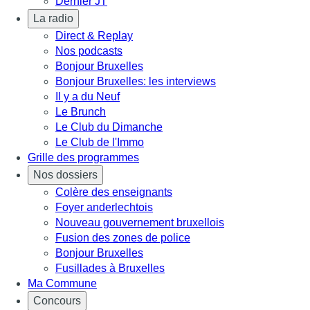
Dernier JT
La radio
Direct & Replay
Nos podcasts
Bonjour Bruxelles
Bonjour Bruxelles: les interviews
Il y a du Neuf
Le Brunch
Le Club du Dimanche
Le Club de l'Immo
Grille des programmes
Nos dossiers
Colère des enseignants
Foyer anderlechtois
Nouveau gouvernement bruxellois
Fusion des zones de police
Bonjour Bruxelles
Fusillades à Bruxelles
Ma Commune
Concours