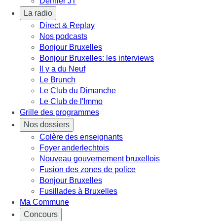
Dernier JT
La radio
Direct & Replay
Nos podcasts
Bonjour Bruxelles
Bonjour Bruxelles: les interviews
Il y a du Neuf
Le Brunch
Le Club du Dimanche
Le Club de l'Immo
Grille des programmes
Nos dossiers
Colère des enseignants
Foyer anderlechtois
Nouveau gouvernement bruxellois
Fusion des zones de police
Bonjour Bruxelles
Fusillades à Bruxelles
Ma Commune
Concours