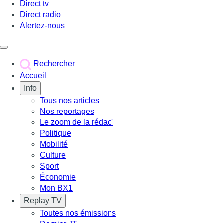
Direct tv
Direct radio
Alertez-nous
Déclencher le menu
Rechercher
Accueil
Info
Tous nos articles
Nos reportages
Le zoom de la rédac'
Politique
Mobilité
Culture
Sport
Économie
Mon BX1
Replay TV
Toutes nos émissions