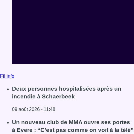
Fil info
Deux personnes hospitalisées après un
incendie à Schaerbeek
09 août 2026 - 11:48
Lire l'article Deux personnes hospitalisées après un inc
Un nouveau club de MMA ouvre ses portes
à Evere : “C’est pas comme on voit à la télé”