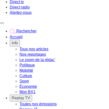
Direct tv
Direct radio
Alertez-nous
Déclencher le menu
Rechercher
Accueil
Info
Tous nos articles
Nos reportages
Le zoom de la rédac'
Politique
Mobilité
Culture
Sport
Économie
Mon BX1
Replay TV
Toutes nos émissions