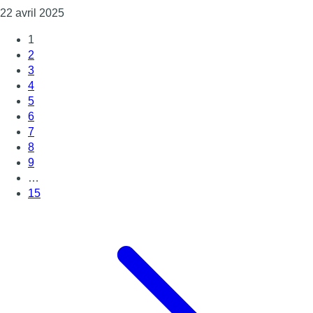
Consulter l'article "Une Asbl bruxelloise forme l
22 avril 2025
1
2
3
4
5
6
7
8
9
…
15
Page suivante