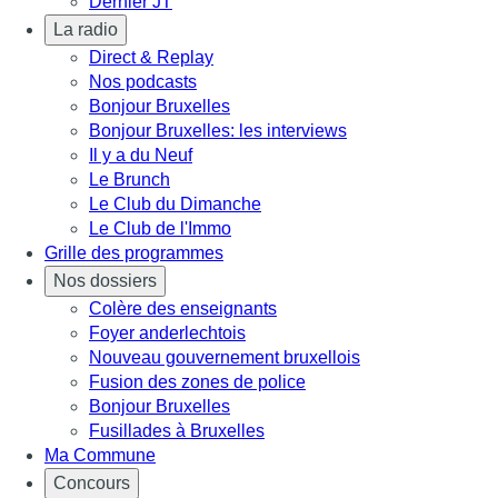
Dernier JT
La radio
Direct & Replay
Nos podcasts
Bonjour Bruxelles
Bonjour Bruxelles: les interviews
Il y a du Neuf
Le Brunch
Le Club du Dimanche
Le Club de l'Immo
Grille des programmes
Nos dossiers
Colère des enseignants
Foyer anderlechtois
Nouveau gouvernement bruxellois
Fusion des zones de police
Bonjour Bruxelles
Fusillades à Bruxelles
Ma Commune
Concours