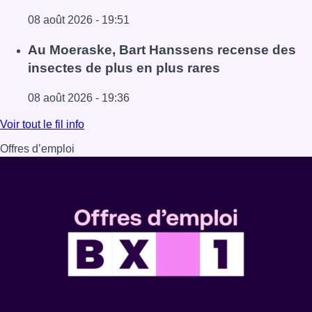
08 août 2026 - 19:51
Lire l'article Un nouveau club de MMA ouvre ses portes à E
Au Moeraske, Bart Hanssens recense des
insectes de plus en plus rares
08 août 2026 - 19:36
Lire l'article Au Moeraske, Bart Hanssens recense des ins
Voir tout le fil info
Offres d’emploi