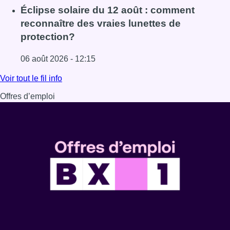
Lire l'article Un marathon de contrôles de vitesse organi
Éclipse solaire du 12 août : comment
reconnaître des vraies lunettes de
protection?
06 août 2026 - 12:15
Lire l'article Éclipse solaire du 12 août : comment reconna
Voir tout le fil info
Offres d’emploi