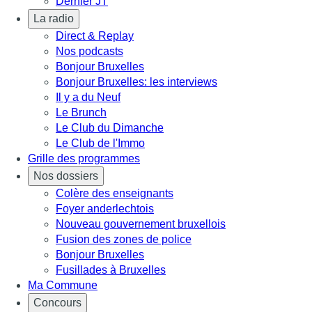
Dernier JT
La radio
Direct & Replay
Nos podcasts
Bonjour Bruxelles
Bonjour Bruxelles: les interviews
Il y a du Neuf
Le Brunch
Le Club du Dimanche
Le Club de l'Immo
Grille des programmes
Nos dossiers
Colère des enseignants
Foyer anderlechtois
Nouveau gouvernement bruxellois
Fusion des zones de police
Bonjour Bruxelles
Fusillades à Bruxelles
Ma Commune
Concours