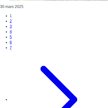
Consulter l'article "La grève générale aura aussi un
30 mars 2025
1
2
3
4
5
6
7
Page suivante