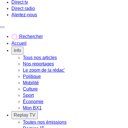
Direct tv
Direct radio
Alertez-nous
Déclencher le menu
Rechercher
Accueil
Info
Tous nos articles
Nos reportages
Le zoom de la rédac'
Politique
Mobilité
Culture
Sport
Économie
Mon BX1
Replay TV
Toutes nos émissions