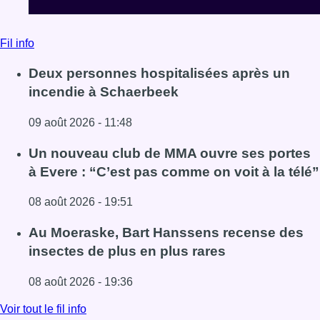
Fil info
Deux personnes hospitalisées après un
incendie à Schaerbeek
09 août 2026 - 11:48
Lire l'article Deux personnes hospitalisées après un inc
Un nouveau club de MMA ouvre ses portes
à Evere : “C’est pas comme on voit à la télé”
08 août 2026 - 19:51
Lire l'article Un nouveau club de MMA ouvre ses portes à E
Au Moeraske, Bart Hanssens recense des
insectes de plus en plus rares
08 août 2026 - 19:36
Lire l'article Au Moeraske, Bart Hanssens recense des ins
Voir tout le fil info