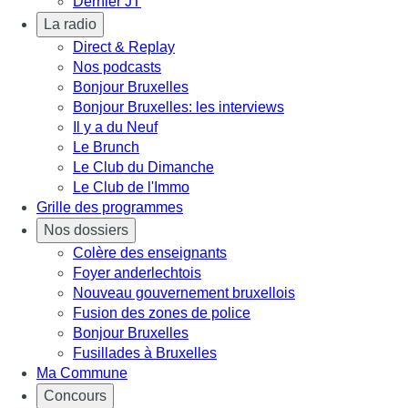
Dernier JT
La radio
Direct & Replay
Nos podcasts
Bonjour Bruxelles
Bonjour Bruxelles: les interviews
Il y a du Neuf
Le Brunch
Le Club du Dimanche
Le Club de l'Immo
Grille des programmes
Nos dossiers
Colère des enseignants
Foyer anderlechtois
Nouveau gouvernement bruxellois
Fusion des zones de police
Bonjour Bruxelles
Fusillades à Bruxelles
Ma Commune
Concours