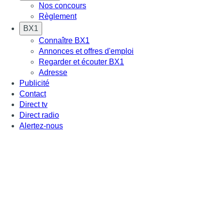
Nos concours
Règlement
BX1
Connaître BX1
Annonces et offres d'emploi
Regarder et écouter BX1
Adresse
Publicité
Contact
Direct tv
Direct radio
Alertez-nous