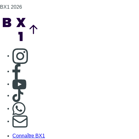
BX1 2026
Back to top
Consulter page Instagram
Consulter page Facebook
Consulter Youtube
Consulter TikTok
Nous rejoindre sur Whatsapp
S'abonner à notre newsletter
Connaître BX1