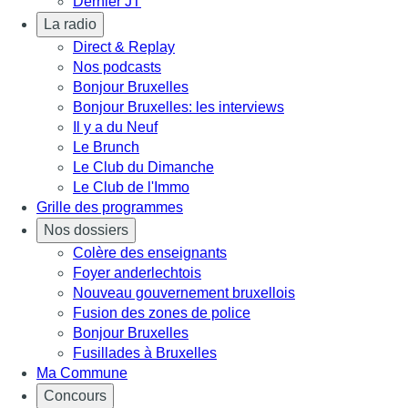
Dernier JT
La radio
Direct & Replay
Nos podcasts
Bonjour Bruxelles
Bonjour Bruxelles: les interviews
Il y a du Neuf
Le Brunch
Le Club du Dimanche
Le Club de l'Immo
Grille des programmes
Nos dossiers
Colère des enseignants
Foyer anderlechtois
Nouveau gouvernement bruxellois
Fusion des zones de police
Bonjour Bruxelles
Fusillades à Bruxelles
Ma Commune
Concours