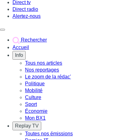
Direct tv
Direct radio
Alertez-nous
Déclencher le menu
Rechercher
Accueil
Info
Tous nos articles
Nos reportages
Le zoom de la rédac'
Politique
Mobilité
Culture
Sport
Économie
Mon BX1
Replay TV
Toutes nos émissions