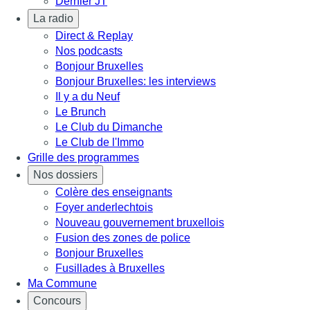
Dernier JT
La radio
Direct & Replay
Nos podcasts
Bonjour Bruxelles
Bonjour Bruxelles: les interviews
Il y a du Neuf
Le Brunch
Le Club du Dimanche
Le Club de l'Immo
Grille des programmes
Nos dossiers
Colère des enseignants
Foyer anderlechtois
Nouveau gouvernement bruxellois
Fusion des zones de police
Bonjour Bruxelles
Fusillades à Bruxelles
Ma Commune
Concours