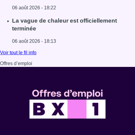
06 août 2026 - 18:22
Lire l'article À Bruxelles, le blocus s’invite dans des lieux i
La vague de chaleur est officiellement
terminée
06 août 2026 - 18:13
Lire l'article La vague de chaleur est officiellement termin
Voir tout le fil info
Offres d’emploi