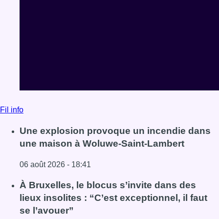
Fil info
Une explosion provoque un incendie dans
une maison à Woluwe-Saint-Lambert
06 août 2026 - 18:41
Lire l'article Une explosion provoque un incendie dans 
À Bruxelles, le blocus s’invite dans des
lieux insolites : “C’est exceptionnel, il faut
se l’avouer”