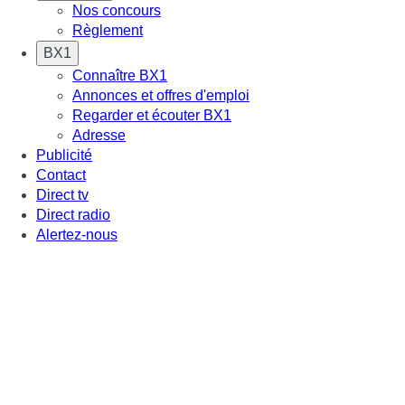
Nos concours
Règlement
BX1
Connaître BX1
Annonces et offres d'emploi
Regarder et écouter BX1
Adresse
Publicité
Contact
Direct tv
Direct radio
Alertez-nous