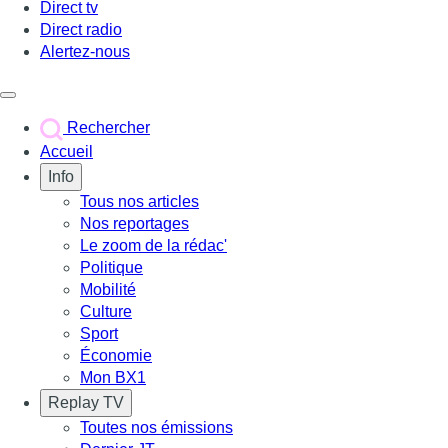
Direct tv
Direct radio
Alertez-nous
Déclencher le menu
Rechercher
Accueil
Info
Tous nos articles
Nos reportages
Le zoom de la rédac'
Politique
Mobilité
Culture
Sport
Économie
Mon BX1
Replay TV
Toutes nos émissions