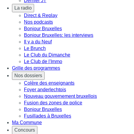
Dernier JT
La radio
Direct & Replay
Nos podcasts
Bonjour Bruxelles
Bonjour Bruxelles: les interviews
Il y a du Neuf
Le Brunch
Le Club du Dimanche
Le Club de l'Immo
Grille des programmes
Nos dossiers
Colère des enseignants
Foyer anderlechtois
Nouveau gouvernement bruxellois
Fusion des zones de police
Bonjour Bruxelles
Fusillades à Bruxelles
Ma Commune
Concours