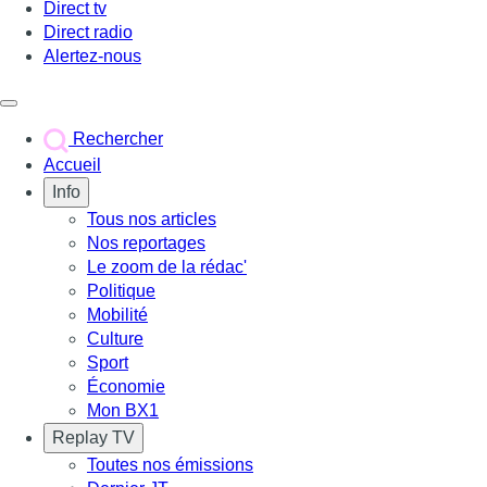
Direct tv
Direct radio
Alertez-nous
Déclencher le menu
Rechercher
Accueil
Info
Tous nos articles
Nos reportages
Le zoom de la rédac'
Politique
Mobilité
Culture
Sport
Économie
Mon BX1
Replay TV
Toutes nos émissions