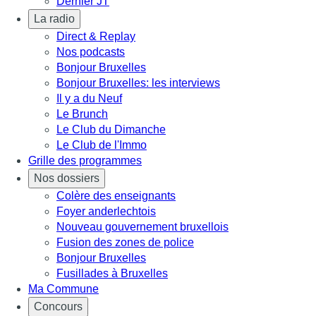
Dernier JT
La radio
Direct & Replay
Nos podcasts
Bonjour Bruxelles
Bonjour Bruxelles: les interviews
Il y a du Neuf
Le Brunch
Le Club du Dimanche
Le Club de l'Immo
Grille des programmes
Nos dossiers
Colère des enseignants
Foyer anderlechtois
Nouveau gouvernement bruxellois
Fusion des zones de police
Bonjour Bruxelles
Fusillades à Bruxelles
Ma Commune
Concours