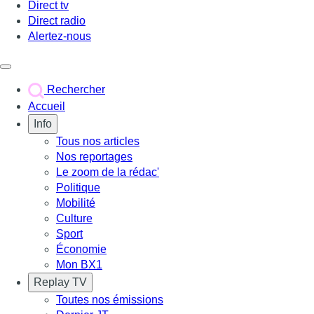
Direct tv
Direct radio
Alertez-nous
Déclencher le menu
Rechercher
Accueil
Info
Tous nos articles
Nos reportages
Le zoom de la rédac'
Politique
Mobilité
Culture
Sport
Économie
Mon BX1
Replay TV
Toutes nos émissions