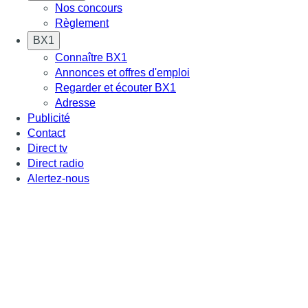
Nos concours
Règlement
BX1
Connaître BX1
Annonces et offres d'emploi
Regarder et écouter BX1
Adresse
Publicité
Contact
Direct tv
Direct radio
Alertez-nous