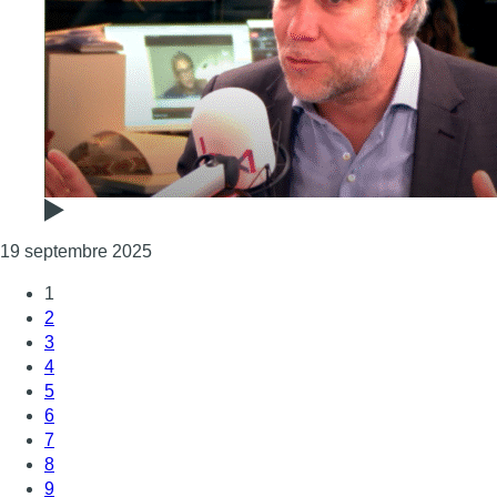
Consulter l'article "PFAS sur le site Sicli à U
19 septembre 2025
1
2
3
4
5
6
7
8
9