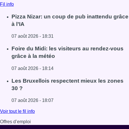
Fil info
Pizza Nizar: un coup de pub inattendu grâce
à l’IA
07 août 2026 - 18:31
Lire l'article Pizza Nizar: un coup de pub inattendu grâce à
Foire du Midi: les visiteurs au rendez-vous
grâce à la météo
07 août 2026 - 18:14
Lire l'article Foire du Midi: les visiteurs au rendez-vous g
Les Bruxellois respectent mieux les zones
30 ?
07 août 2026 - 18:07
Lire l'article Les Bruxellois respectent mieux les zones 30
Voir tout le fil info
Offres d’emploi