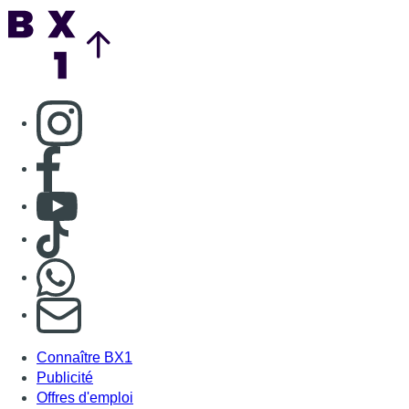
Back to top
Consulter page Instagram
Consulter page Facebook
Consulter Youtube
Consulter TikTok
Nous rejoindre sur Whatsapp
S'abonner à notre newsletter
Connaître BX1
Publicité
Offres d'emploi