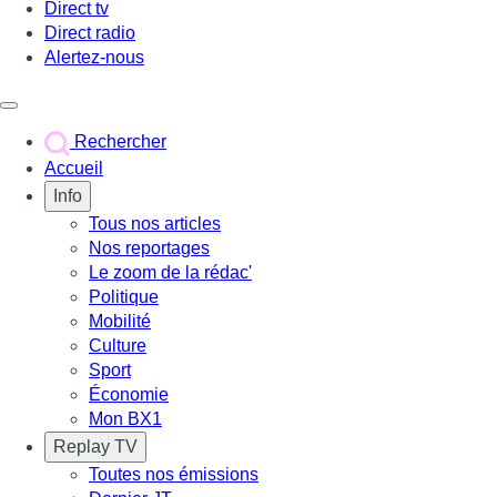
Direct tv
Direct radio
Alertez-nous
Déclencher le menu
Rechercher
Accueil
Info
Tous nos articles
Nos reportages
Le zoom de la rédac'
Politique
Mobilité
Culture
Sport
Économie
Mon BX1
Replay TV
Toutes nos émissions