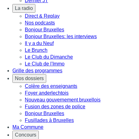
Dernier JT
La radio
Direct & Replay
Nos podcasts
Bonjour Bruxelles
Bonjour Bruxelles: les interviews
Il y a du Neuf
Le Brunch
Le Club du Dimanche
Le Club de l'Immo
Grille des programmes
Nos dossiers
Colère des enseignants
Foyer anderlechtois
Nouveau gouvernement bruxellois
Fusion des zones de police
Bonjour Bruxelles
Fusillades à Bruxelles
Ma Commune
Concours