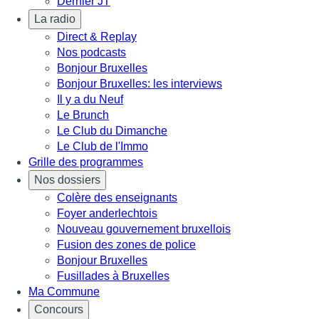
Dernier JT
La radio
Direct & Replay
Nos podcasts
Bonjour Bruxelles
Bonjour Bruxelles: les interviews
Il y a du Neuf
Le Brunch
Le Club du Dimanche
Le Club de l'Immo
Grille des programmes
Nos dossiers
Colère des enseignants
Foyer anderlechtois
Nouveau gouvernement bruxellois
Fusion des zones de police
Bonjour Bruxelles
Fusillades à Bruxelles
Ma Commune
Concours