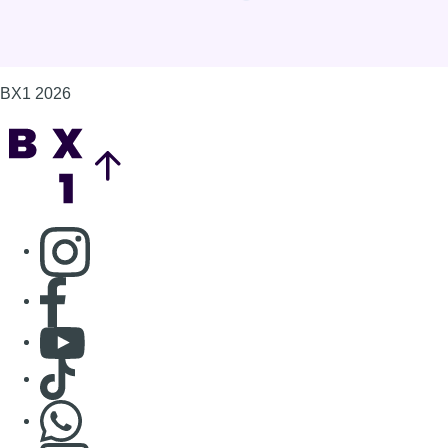
Consulter page Facebook
Consulter Youtube
Consulter TikTok
Nous rejoindre sur Whatsapp
S'abonner à notre newsletter
Connaître BX1
Publicité
Offres d'emploi
Contact
Mentions légales
Politique de cookies (UE)
Gérer les cookies