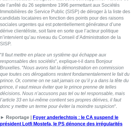
prince. Or, comme on ne sait jamais ce qu’il y a dans la tête du
prince, il vaut mieux éviter que le prince prenne de telles
décisions. Nous n’accusons pas tel ou tel responsable, mais
l’article 33 en lui-même contient ses propres dérives, il faut
donc y mettre un terme pour éviter la moindre suspicion
“.
►
Reportage |
Foyer anderlechtois : le CA suspend le
président Lotfi Mostefa, le PS dénonce des irrégularités
José Garcia s’est montré particulièrement critique, lundi, au
sujet du régime de dérogation au système des points qui
classe les demandes d’attribution de logements sociaux dans
la capitale. Il a estimé qu’a minima, il fallait revoir sensiblement
à la baisse le pourcentage de dossiers d’attribution – ndlr:
actuellement 40% des dossiers d’attributions de l’année
précédente – pouvant passer par celui-ci. Il n’a pas caché
qu’au cours des 50 ans d’existence de l’organisation dont il est
administrateur délégué, des locataires sont venus à de
nombreuses reprises faire état de “magouilles ou
malversations” dans le logement social. “
Mais jamais, nous
n’avons pu établir que des gens avaient reçu du pognon sans