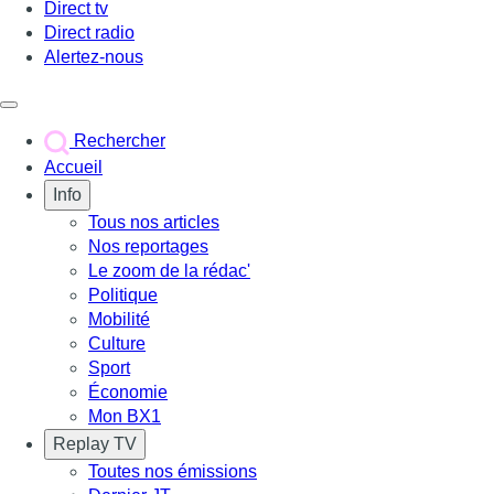
Direct tv
Direct radio
Alertez-nous
Déclencher le menu
Rechercher
Accueil
Info
Tous nos articles
Nos reportages
Le zoom de la rédac'
Politique
Mobilité
Culture
Sport
Économie
Mon BX1
Replay TV
Toutes nos émissions