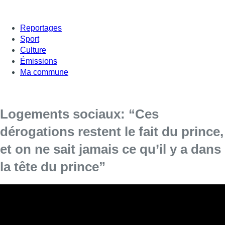
Reportages
Sport
Culture
Émissions
Ma commune
Logements sociaux: “Ces
dérogations restent le fait du prince,
et on ne sait jamais ce qu’il y a dans
la tête du prince”
La possibilité d’accorder des dérogations aux politiques
doit être supprimée, insite José Garcia, administrateur
délégué duSyndicat des locataires, entendu lundi par les
membres de la commission d’enquête parlementaire