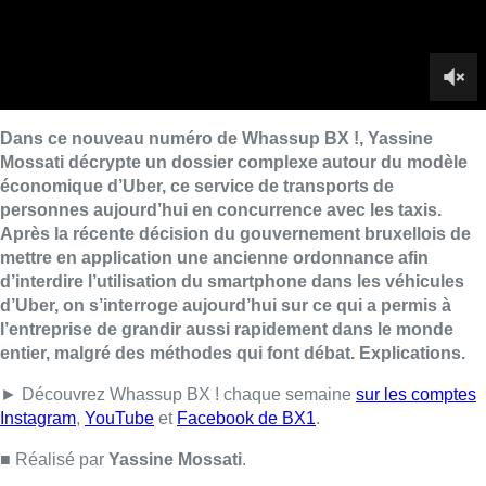
d’Uber, on s’interroge aujourd’hui sur ce qui a permis à
l’entreprise de grandir aussi rapidement dans le monde
entier, malgré des méthodes qui font débat. Explications.
► Découvrez Whassup BX ! chaque semaine
sur les comptes
Instagram
,
YouTube
et
Facebook de BX1
.
■ Réalisé par
Yassine Mossati
.
Lire aussi :
La commission spéciale Uber
adopte 20 constats et 14
recommandations