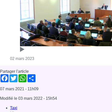
Partager l'article
Facebook
Twitter
WhatsApp
Share
07 mars 2021
- 11h09
Modifié le
03 mars 2022
- 15h54
Taxi
Uber
Plan Taxi-Uber
Whassup BX !
Offres d’emploi