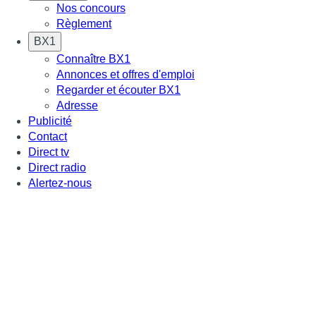
Nos concours
Règlement
BX1
Connaître BX1
Annonces et offres d'emploi
Regarder et écouter BX1
Adresse
Publicité
Contact
Direct tv
Direct radio
Alertez-nous