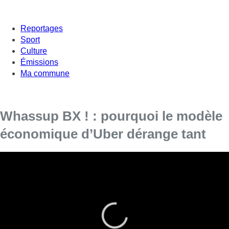
Reportages
Sport
Culture
Émissions
Ma commune
Whassup BX ! : pourquoi le modèle
économique d’Uber dérange tant
Dans ce nouveau numéro de Whassup BX !, Yassine
Mossati décrypte un dossier complexe autour du modèle
économique d’Uber, ce service de transports de
personnes aujourd’hui en concurrence avec les taxis.
Après la récente décision du gouvernement bruxellois de
mettre en application une ancienne ordonnance afin
d’interdire l’utilisation du smartphone dans les véhicules