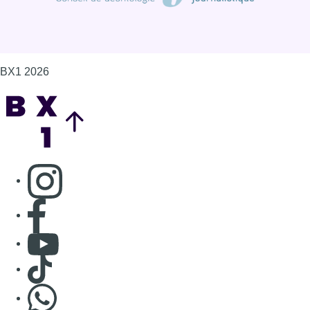
Consulter page Facebook
Consulter Youtube
Consulter TikTok
Nous rejoindre sur Whatsapp
S'abonner à notre newsletter
Connaître BX1
Publicité
Offres d'emploi
Contact
Mentions légales
Politique de cookies (UE)
Gérer les cookies