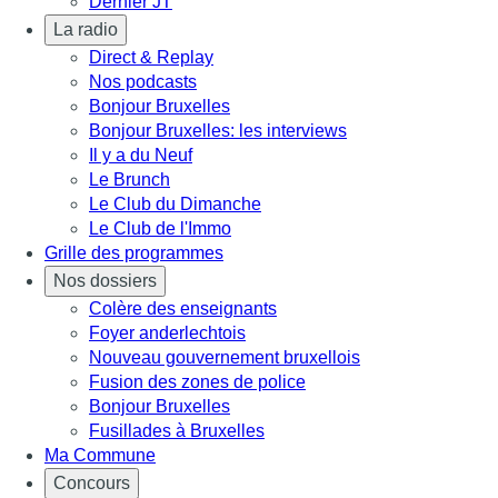
Dernier JT
La radio
Direct & Replay
Nos podcasts
Bonjour Bruxelles
Bonjour Bruxelles: les interviews
Il y a du Neuf
Le Brunch
Le Club du Dimanche
Le Club de l'Immo
Grille des programmes
Nos dossiers
Colère des enseignants
Foyer anderlechtois
Nouveau gouvernement bruxellois
Fusion des zones de police
Bonjour Bruxelles
Fusillades à Bruxelles
Ma Commune
Concours