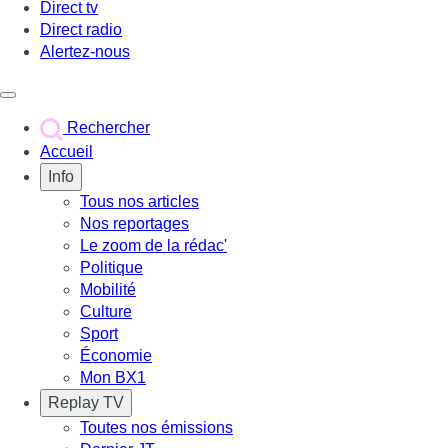
Direct tv
Direct radio
Alertez-nous
Déclencher le menu
Rechercher
Accueil
Info
Tous nos articles
Nos reportages
Le zoom de la rédac'
Politique
Mobilité
Culture
Sport
Économie
Mon BX1
Replay TV
Toutes nos émissions