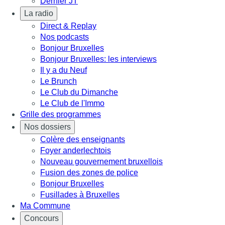
Dernier JT
La radio
Direct & Replay
Nos podcasts
Bonjour Bruxelles
Bonjour Bruxelles: les interviews
Il y a du Neuf
Le Brunch
Le Club du Dimanche
Le Club de l'Immo
Grille des programmes
Nos dossiers
Colère des enseignants
Foyer anderlechtois
Nouveau gouvernement bruxellois
Fusion des zones de police
Bonjour Bruxelles
Fusillades à Bruxelles
Ma Commune
Concours