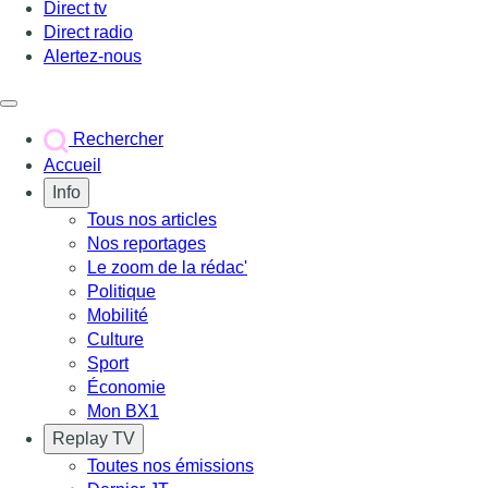
Direct tv
Direct radio
Alertez-nous
Déclencher le menu
Rechercher
Accueil
Info
Tous nos articles
Nos reportages
Le zoom de la rédac'
Politique
Mobilité
Culture
Sport
Économie
Mon BX1
Replay TV
Toutes nos émissions