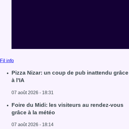
Fil info
Pizza Nizar: un coup de pub inattendu grâce
à l’IA
07 août 2026 - 18:31
Lire l'article Pizza Nizar: un coup de pub inattendu grâce à
Foire du Midi: les visiteurs au rendez-vous
grâce à la météo
07 août 2026 - 18:14