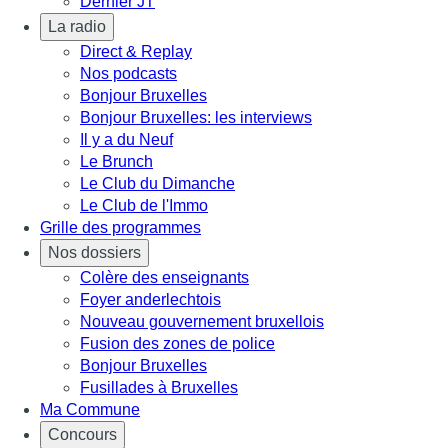
Dernier JT
La radio
Direct & Replay
Nos podcasts
Bonjour Bruxelles
Bonjour Bruxelles: les interviews
Il y a du Neuf
Le Brunch
Le Club du Dimanche
Le Club de l'Immo
Grille des programmes
Nos dossiers
Colère des enseignants
Foyer anderlechtois
Nouveau gouvernement bruxellois
Fusion des zones de police
Bonjour Bruxelles
Fusillades à Bruxelles
Ma Commune
Concours