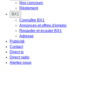
Nos concours
Règlement
BX1
Connaître BX1
Annonces et offres d'emploi
Regarder et écouter BX1
Adresse
Publicité
Contact
Direct tv
Direct radio
Alertez-nous