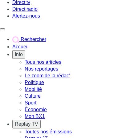
Direct tv
Direct radio
Alertez-nous
Déclencher le menu
Rechercher
Accueil
Info
Tous nos articles
Nos reportages
Le zoom de la rédac'
Politique
Mobilité
Culture
Sport
Économie
Mon BX1
Replay TV
Toutes nos émissions