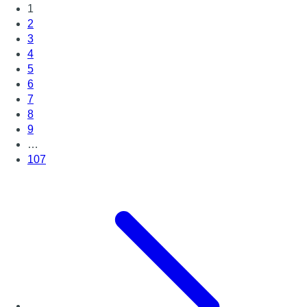
1
2
3
4
5
6
7
8
9
…
107
Page suivante