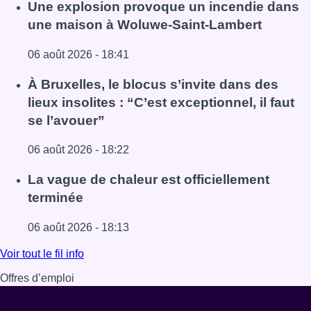
Une explosion provoque un incendie dans
une maison à Woluwe-Saint-Lambert
06 août 2026 - 18:41
Lire l'article Une explosion provoque un incendie dans 
À Bruxelles, le blocus s’invite dans des
lieux insolites : “C’est exceptionnel, il faut
se l’avouer”
06 août 2026 - 18:22
Lire l'article À Bruxelles, le blocus s’invite dans des lieux i
La vague de chaleur est officiellement
terminée
06 août 2026 - 18:13
Lire l'article La vague de chaleur est officiellement termin
Voir tout le fil info
Offres d’emploi