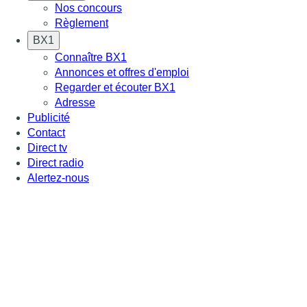
Nos concours
Règlement
BX1
Connaître BX1
Annonces et offres d'emploi
Regarder et écouter BX1
Adresse
Publicité
Contact
Direct tv
Direct radio
Alertez-nous