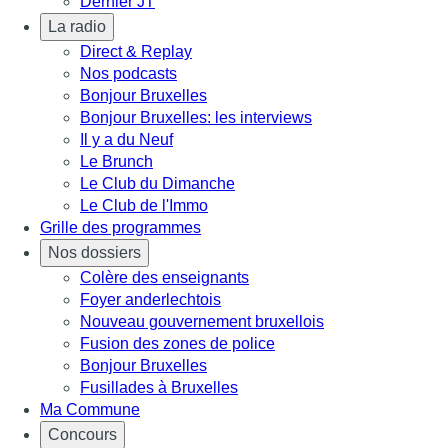
Dernier JT
La radio
Direct & Replay
Nos podcasts
Bonjour Bruxelles
Bonjour Bruxelles: les interviews
Il y a du Neuf
Le Brunch
Le Club du Dimanche
Le Club de l'Immo
Grille des programmes
Nos dossiers
Colère des enseignants
Foyer anderlechtois
Nouveau gouvernement bruxellois
Fusion des zones de police
Bonjour Bruxelles
Fusillades à Bruxelles
Ma Commune
Concours