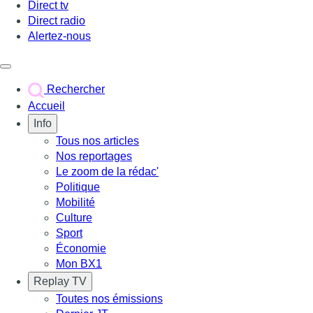
Direct tv
Direct radio
Alertez-nous
Déclencher le menu
Rechercher
Accueil
Info
Tous nos articles
Nos reportages
Le zoom de la rédac'
Politique
Mobilité
Culture
Sport
Économie
Mon BX1
Replay TV
Toutes nos émissions