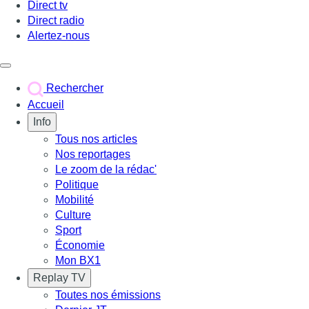
Direct tv
Direct radio
Alertez-nous
Déclencher le menu
Rechercher
Accueil
Info
Tous nos articles
Nos reportages
Le zoom de la rédac'
Politique
Mobilité
Culture
Sport
Économie
Mon BX1
Replay TV
Toutes nos émissions