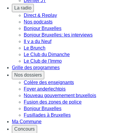
Dernier JT
La radio
Direct & Replay
Nos podcasts
Bonjour Bruxelles
Bonjour Bruxelles: les interviews
Il y a du Neuf
Le Brunch
Le Club du Dimanche
Le Club de l'Immo
Grille des programmes
Nos dossiers
Colère des enseignants
Foyer anderlechtois
Nouveau gouvernement bruxellois
Fusion des zones de police
Bonjour Bruxelles
Fusillades à Bruxelles
Ma Commune
Concours