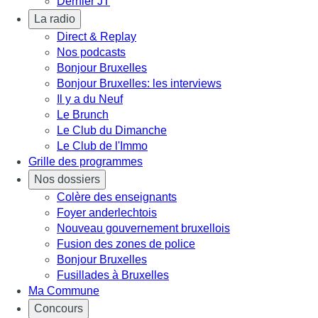
Dernier JT
La radio
Direct & Replay
Nos podcasts
Bonjour Bruxelles
Bonjour Bruxelles: les interviews
Il y a du Neuf
Le Brunch
Le Club du Dimanche
Le Club de l'Immo
Grille des programmes
Nos dossiers
Colère des enseignants
Foyer anderlechtois
Nouveau gouvernement bruxellois
Fusion des zones de police
Bonjour Bruxelles
Fusillades à Bruxelles
Ma Commune
Concours