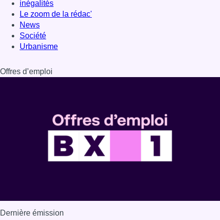
inégalités
Le zoom de la rédac'
News
Société
Urbanisme
Offres d’emploi
Dernière émission