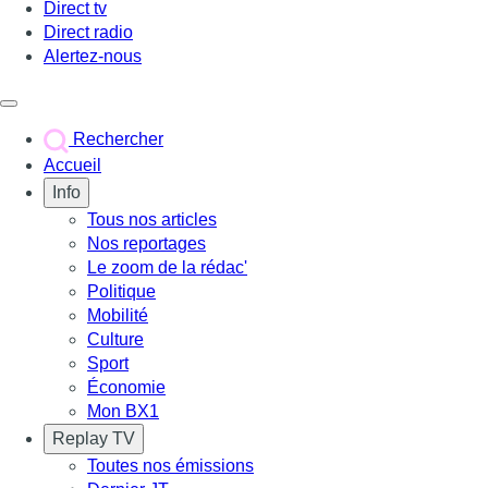
Direct tv
Direct radio
Alertez-nous
Déclencher le menu
Rechercher
Accueil
Info
Tous nos articles
Nos reportages
Le zoom de la rédac'
Politique
Mobilité
Culture
Sport
Économie
Mon BX1
Replay TV
Toutes nos émissions