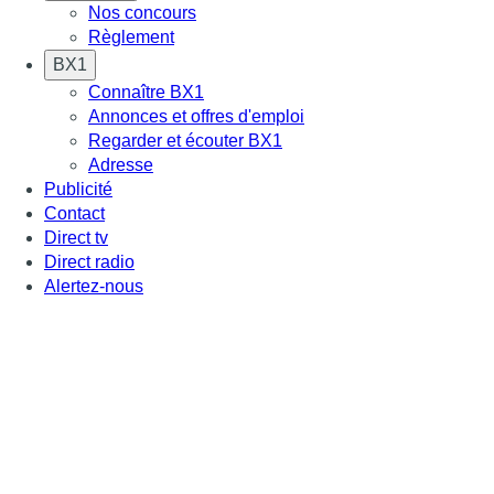
Nos concours
Règlement
BX1
Connaître BX1
Annonces et offres d'emploi
Regarder et écouter BX1
Adresse
Publicité
Contact
Direct tv
Direct radio
Alertez-nous