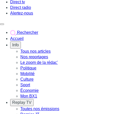
Direct tv
Direct radio
Alertez-nous
Déclencher le menu
Rechercher
Accueil
Info
Tous nos articles
Nos reportages
Le zoom de la rédac'
Politique
Mobilité
Culture
Sport
Économie
Mon BX1
Replay TV
Toutes nos émissions