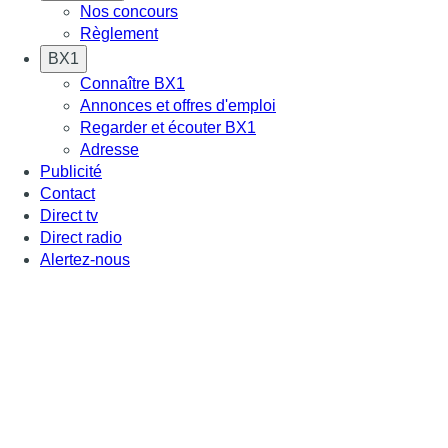
Nos concours
Règlement
BX1
Connaître BX1
Annonces et offres d'emploi
Regarder et écouter BX1
Adresse
Publicité
Contact
Direct tv
Direct radio
Alertez-nous