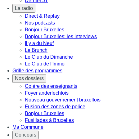
Dernier JT
La radio
Direct & Replay
Nos podcasts
Bonjour Bruxelles
Bonjour Bruxelles: les interviews
Il y a du Neuf
Le Brunch
Le Club du Dimanche
Le Club de l'Immo
Grille des programmes
Nos dossiers
Colère des enseignants
Foyer anderlechtois
Nouveau gouvernement bruxellois
Fusion des zones de police
Bonjour Bruxelles
Fusillades à Bruxelles
Ma Commune
Concours