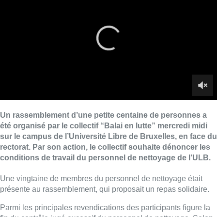
sur le campus de l’Université Libre de Bruxelles, en face du
rectorat. Par son action, le collectif souhaite dénoncer les
conditions de travail du personnel de nettoyage de l’ULB.
Une vingtaine de membres du personnel de nettoyage était
présente au rassemblement, qui proposait un repas solidaire.
Parmi les principales revendications des participants figure la
fin du contrôle jugé excessif du personnel de nettoyage. Selon
le collectif, les travailleurs, employés par une société de
nettoyage, font l’objet de plusieurs niveaux de contrôle. Quatre
à cinq travailleurs à temps plein, appelés “brigadiers” et
rémunérés par l’université, sont chargés de superviser et
contrôler le travail des équipes de nettoyage.
À cela s’ajouterait encore une entreprise externe chargée
d’évaluer la qualité du nettoyage effectué. “
Aucun travailleur de
l’ULB n’est à ce point-là contrôlé
“, a déploré Camille, membre
de Balai en lutte.
► Voir notre reportage |
Grève féministe à l’ULB : le collectif