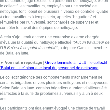
‘Balai en lutte’ bloque le local du personnel de nettoyage
Le collectif dénonce des comportements d’acharnement de
certains brigadiers envers plusieurs nettoyeurs et nettoyeuses.
Selon Balai en lutte, certains brigadiers auraient d’ailleurs été
réaffectés à la suite de problèmes survenus il y a un à deux
ans.
Les participants ont également évoqué une charge de travail
trop importante et ont réclamé davantage de reconnaissance
pour le personnel de nettoyage. Ils demandent notamment
l’accès aux mêmes avantages que le personnel de l’ULB, aux
mêmes tarifs, comme le service médical, la crèche, le minerval
réduit pour les enfants ou encore la carte sport.
Balai en lutte reconnaît toutefois certaines avancées récentes.
Le personnel de nettoyage avait notamment été invité au verre
de nouvelle année organisé en janvier par l’université. Selon le
collectif, une rencontre avec les autorités universitaires avait
alors été envisagée, sans qu’aucune réponse ne soit donnée
au courriel envoyé ensuite en ce sens.