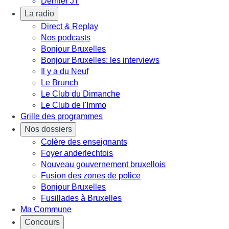
Dernier JT
La radio
Direct & Replay
Nos podcasts
Bonjour Bruxelles
Bonjour Bruxelles: les interviews
Il y a du Neuf
Le Brunch
Le Club du Dimanche
Le Club de l'Immo
Grille des programmes
Nos dossiers
Colère des enseignants
Foyer anderlechtois
Nouveau gouvernement bruxellois
Fusion des zones de police
Bonjour Bruxelles
Fusillades à Bruxelles
Ma Commune
Concours