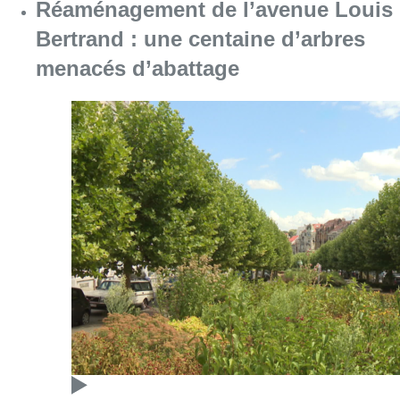
Consulter l'article "Réaménagement de l’ave
05 août 2026
Partager l'article
Facebook
Twitter
WhatsApp
Share
20 mai 2026
- 13h10
Balai en lutte
personnel de nettoyage
ULB
News