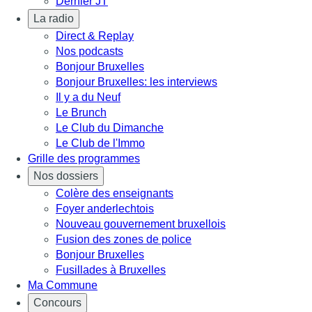
Dernier JT
La radio
Direct & Replay
Nos podcasts
Bonjour Bruxelles
Bonjour Bruxelles: les interviews
Il y a du Neuf
Le Brunch
Le Club du Dimanche
Le Club de l'Immo
Grille des programmes
Nos dossiers
Colère des enseignants
Foyer anderlechtois
Nouveau gouvernement bruxellois
Fusion des zones de police
Bonjour Bruxelles
Fusillades à Bruxelles
Ma Commune
Concours