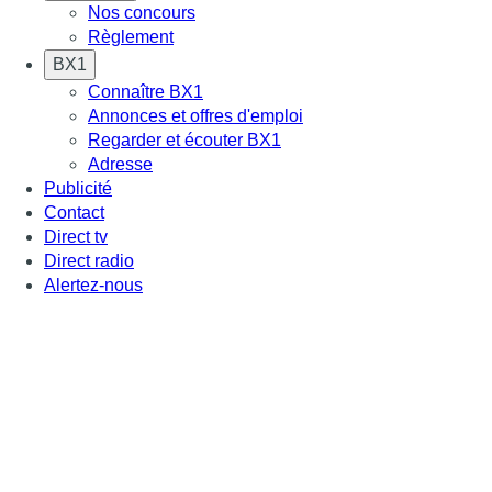
Nos concours
Règlement
BX1
Connaître BX1
Annonces et offres d'emploi
Regarder et écouter BX1
Adresse
Publicité
Contact
Direct tv
Direct radio
Alertez-nous