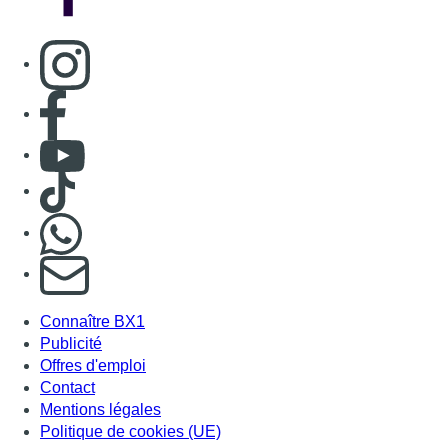
Consulter page Instagram
Consulter page Facebook
Consulter Youtube
Consulter TikTok
Nous rejoindre sur Whatsapp
S'abonner à notre newsletter
Connaître BX1
Publicité
Offres d'emploi
Contact
Mentions légales
Politique de cookies (UE)