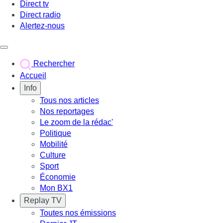
Direct tv
Direct radio
Alertez-nous
Déclencher le menu
Rechercher
Accueil
Info
Tous nos articles
Nos reportages
Le zoom de la rédac'
Politique
Mobilité
Culture
Sport
Économie
Mon BX1
Replay TV
Toutes nos émissions