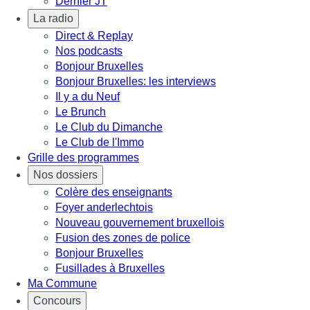
Dernier JT
La radio
Direct & Replay
Nos podcasts
Bonjour Bruxelles
Bonjour Bruxelles: les interviews
Il y a du Neuf
Le Brunch
Le Club du Dimanche
Le Club de l'Immo
Grille des programmes
Nos dossiers
Colère des enseignants
Foyer anderlechtois
Nouveau gouvernement bruxellois
Fusion des zones de police
Bonjour Bruxelles
Fusillades à Bruxelles
Ma Commune
Concours