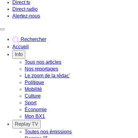
Direct tv
Direct radio
Alertez-nous
Déclencher le menu
Rechercher
Accueil
Info
Tous nos articles
Nos reportages
Le zoom de la rédac'
Politique
Mobilité
Culture
Sport
Économie
Mon BX1
Replay TV
Toutes nos émissions