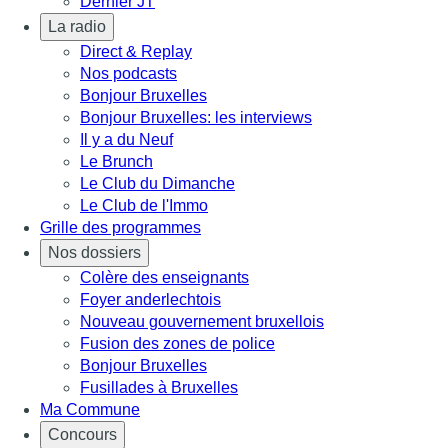
Dernier JT
La radio
Direct & Replay
Nos podcasts
Bonjour Bruxelles
Bonjour Bruxelles: les interviews
Il y a du Neuf
Le Brunch
Le Club du Dimanche
Le Club de l'Immo
Grille des programmes
Nos dossiers
Colère des enseignants
Foyer anderlechtois
Nouveau gouvernement bruxellois
Fusion des zones de police
Bonjour Bruxelles
Fusillades à Bruxelles
Ma Commune
Concours