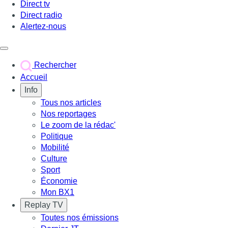
Direct tv
Direct radio
Alertez-nous
Déclencher le menu
Rechercher
Accueil
Info
Tous nos articles
Nos reportages
Le zoom de la rédac'
Politique
Mobilité
Culture
Sport
Économie
Mon BX1
Replay TV
Toutes nos émissions