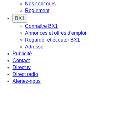
Nos concours
Règlement
BX1
Connaître BX1
Annonces et offres d'emploi
Regarder et écouter BX1
Adresse
Publicité
Contact
Direct tv
Direct radio
Alertez-nous