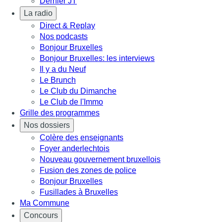
Dernier JT
La radio
Direct & Replay
Nos podcasts
Bonjour Bruxelles
Bonjour Bruxelles: les interviews
Il y a du Neuf
Le Brunch
Le Club du Dimanche
Le Club de l'Immo
Grille des programmes
Nos dossiers
Colère des enseignants
Foyer anderlechtois
Nouveau gouvernement bruxellois
Fusion des zones de police
Bonjour Bruxelles
Fusillades à Bruxelles
Ma Commune
Concours