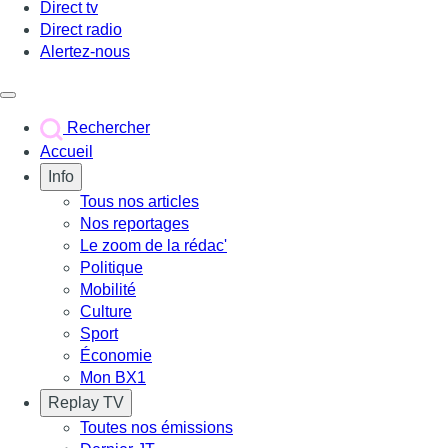
Direct tv
Direct radio
Alertez-nous
Déclencher le menu
Rechercher
Accueil
Info
Tous nos articles
Nos reportages
Le zoom de la rédac'
Politique
Mobilité
Culture
Sport
Économie
Mon BX1
Replay TV
Toutes nos émissions