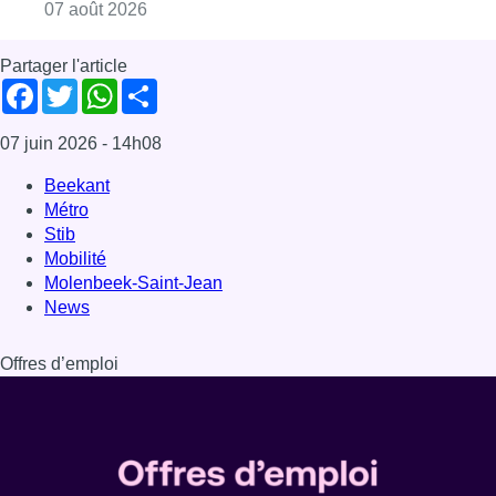
Consulter l'article "Deux mineurs interpell
07 août 2026
Partager l'article
Facebook
Twitter
WhatsApp
Share
07 juin 2026
- 14h08
Beekant
Métro
Stib
Mobilité
Molenbeek-Saint-Jean
News
Offres d’emploi