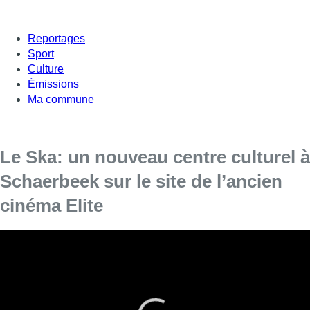
Reportages
Sport
Culture
Émissions
Ma commune
Le Ska: un nouveau centre culturel à
Schaerbeek sur le site de l’ancien
cinéma Elite
Les Schaerbeekois ont pu découvrir leur nouveau centre
culturel.
Trois bâtiments reliés ont été rénovés. Ils se situent sur la
chaussée de Haecht et la rue Creuse sur un site historique : le