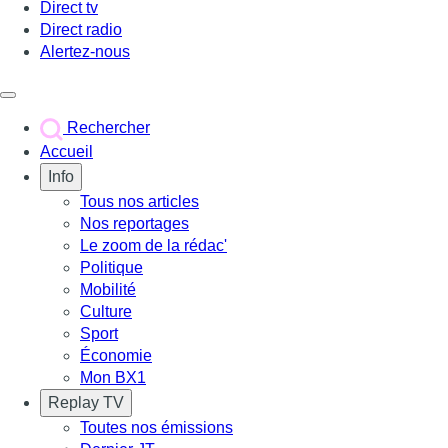
Direct tv
Direct radio
Alertez-nous
Déclencher le menu
Rechercher
Accueil
Info
Tous nos articles
Nos reportages
Le zoom de la rédac'
Politique
Mobilité
Culture
Sport
Économie
Mon BX1
Replay TV
Toutes nos émissions