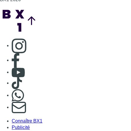
Consulter TikTok
Nous rejoindre sur Whatsapp
S'abonner à notre newsletter
Connaître BX1
Publicité
Offres d'emploi
Contact
Mentions légales
Politique de cookies (UE)
Gérer les cookies