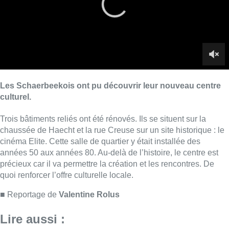
cinéma Elite. Cette salle de quartier y était installée des
années 50 aux années 80. Au-delà de l’histoire, le centre est
précieux car il va permettre la création et les rencontres. De
quoi renforcer l’offre culturelle locale.
■ Reportage de
Valentine Rolus
Lire aussi :
Pizza Nizar: un coup de pub
inattendu grâce à l’IA