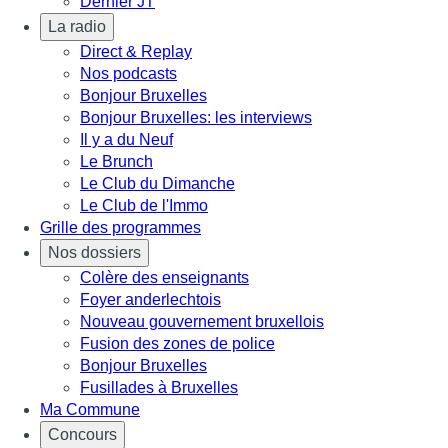
Dernier JT
La radio
Direct & Replay
Nos podcasts
Bonjour Bruxelles
Bonjour Bruxelles: les interviews
Il y a du Neuf
Le Brunch
Le Club du Dimanche
Le Club de l'Immo
Grille des programmes
Nos dossiers
Colère des enseignants
Foyer anderlechtois
Nouveau gouvernement bruxellois
Fusion des zones de police
Bonjour Bruxelles
Fusillades à Bruxelles
Ma Commune
Concours