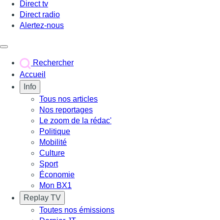
Direct tv
Direct radio
Alertez-nous
Déclencher le menu
Rechercher
Accueil
Info
Tous nos articles
Nos reportages
Le zoom de la rédac'
Politique
Mobilité
Culture
Sport
Économie
Mon BX1
Replay TV
Toutes nos émissions