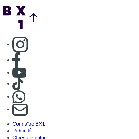
Back to top
Consulter page Instagram
Consulter page Facebook
Consulter Youtube
Consulter TikTok
Nous rejoindre sur Whatsapp
S'abonner à notre newsletter
Connaître BX1
Publicité
Offres d'emploi