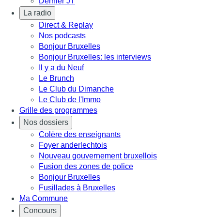
Dernier JT
La radio
Direct & Replay
Nos podcasts
Bonjour Bruxelles
Bonjour Bruxelles: les interviews
Il y a du Neuf
Le Brunch
Le Club du Dimanche
Le Club de l'Immo
Grille des programmes
Nos dossiers
Colère des enseignants
Foyer anderlechtois
Nouveau gouvernement bruxellois
Fusion des zones de police
Bonjour Bruxelles
Fusillades à Bruxelles
Ma Commune
Concours