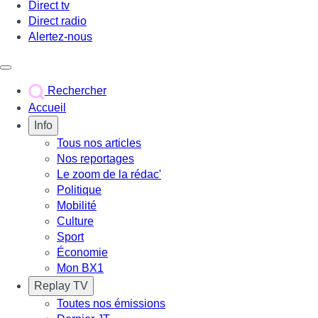
Direct tv
Direct radio
Alertez-nous
Déclencher le menu
Rechercher
Accueil
Info
Tous nos articles
Nos reportages
Le zoom de la rédac'
Politique
Mobilité
Culture
Sport
Économie
Mon BX1
Replay TV
Toutes nos émissions