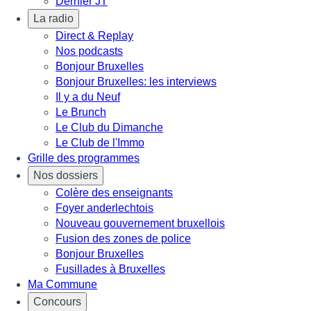
Dernier JT
La radio
Direct & Replay
Nos podcasts
Bonjour Bruxelles
Bonjour Bruxelles: les interviews
Il y a du Neuf
Le Brunch
Le Club du Dimanche
Le Club de l'Immo
Grille des programmes
Nos dossiers
Colère des enseignants
Foyer anderlechtois
Nouveau gouvernement bruxellois
Fusion des zones de police
Bonjour Bruxelles
Fusillades à Bruxelles
Ma Commune
Concours