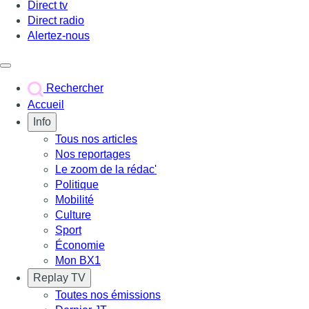
Direct tv
Direct radio
Alertez-nous
Déclencher le menu
Rechercher
Accueil
Info
Tous nos articles
Nos reportages
Le zoom de la rédac'
Politique
Mobilité
Culture
Sport
Économie
Mon BX1
Replay TV
Toutes nos émissions