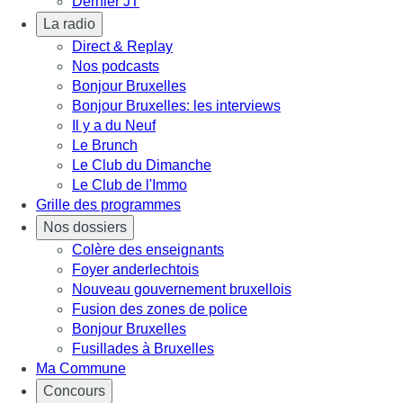
Dernier JT
La radio
Direct & Replay
Nos podcasts
Bonjour Bruxelles
Bonjour Bruxelles: les interviews
Il y a du Neuf
Le Brunch
Le Club du Dimanche
Le Club de l'Immo
Grille des programmes
Nos dossiers
Colère des enseignants
Foyer anderlechtois
Nouveau gouvernement bruxellois
Fusion des zones de police
Bonjour Bruxelles
Fusillades à Bruxelles
Ma Commune
Concours